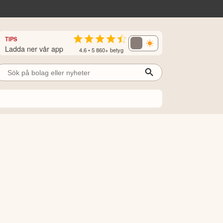
TIPS
Ladda ner vår app
4.6 • 5 860+ betyg