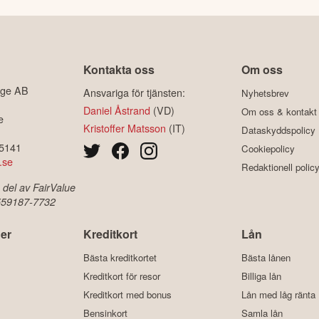
Kontakta oss
Om oss
ige AB
Ansvariga för tjänsten:
Nyhetsbrev
Daniel Åstrand
(VD)
Om oss & kontakt
e
Kristoffer Matsson
(IT)
Dataskyddspolicy
-5141
Cookiepolicy
.se
Redaktionell polic
 del av FairValue
 559187-7732
er
Kreditkort
Lån
Bästa kreditkortet
Bästa lånen
Kreditkort för resor
Billiga lån
Kreditkort med bonus
Lån med låg ränta
Bensinkort
Samla lån