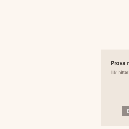
Prova 
Här hitta
B