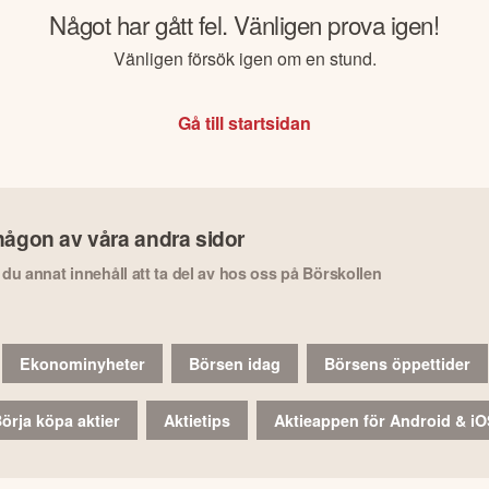
Något har gått fel. Vänligen prova igen!
Vänligen försök igen om en stund.
Gå till startsidan
någon av våra andra sidor
r du annat innehåll att ta del av hos oss på Börskollen
Ekonominyheter
Börsen idag
Börsens öppettider
örja köpa aktier
Aktietips
Aktieappen för Android & i