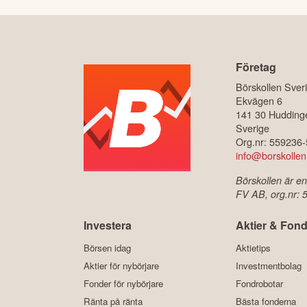
Företag
Börskollen Sver
Ekvägen 6
141 30 Hudding
Sverige
Org.nr: 559236
info@borskollen
Börskollen är en
FV AB, org.nr:
Investera
Aktier & Fond
Börsen idag
Aktietips
Aktier för nybörjare
Investmentbolag
Fonder för nybörjare
Fondrobotar
Ränta på ränta
Bästa fonderna