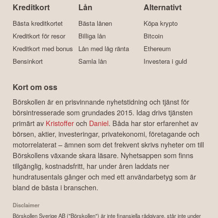
Kreditkort
Lån
Alternativt
Bästa kreditkortet
Bästa lånen
Köpa krypto
Kreditkort för resor
Billiga lån
Bitcoin
Kreditkort med bonus
Lån med låg ränta
Ethereum
Bensinkort
Samla lån
Investera i guld
Kort om oss
Börskollen är en prisvinnande nyhetstidning och tjänst för
börsintresserade som grundades 2015. Idag drivs tjänsten
primärt av
Kristoffer
och
Daniel
. Båda har stor erfarenhet av
börsen, aktier, investeringar, privatekonomi, företagande och
motorrelaterat – ämnen som det frekvent skrivs nyheter om till
Börskollens växande skara läsare. Nyhetsappen som finns
tillgänglig, kostnadsfritt, har under åren laddats ner
hundratusentals gånger och med ett användarbetyg som är
bland de bästa i branschen.
Disclaimer
Börskollen Sverige AB ("Börskollen") är inte finansiella rådgivare, står inte under