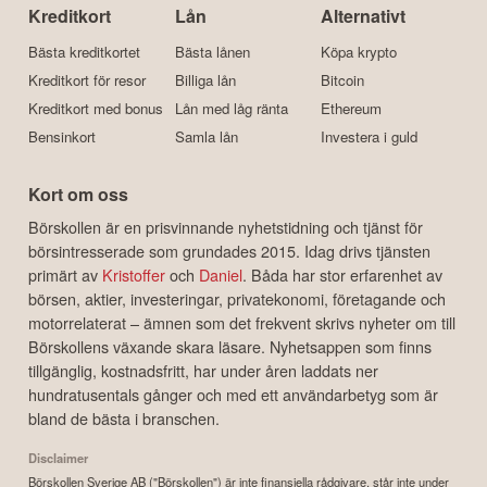
Kreditkort
Lån
Alternativt
Bästa kreditkortet
Bästa lånen
Köpa krypto
Kreditkort för resor
Billiga lån
Bitcoin
Kreditkort med bonus
Lån med låg ränta
Ethereum
Bensinkort
Samla lån
Investera i guld
Kort om oss
Börskollen är en prisvinnande nyhetstidning och tjänst för
börsintresserade som grundades 2015. Idag drivs tjänsten
primärt av
Kristoffer
och
Daniel
. Båda har stor erfarenhet av
börsen, aktier, investeringar, privatekonomi, företagande och
motorrelaterat – ämnen som det frekvent skrivs nyheter om till
Börskollens växande skara läsare. Nyhetsappen som finns
tillgänglig, kostnadsfritt, har under åren laddats ner
hundratusentals gånger och med ett användarbetyg som är
bland de bästa i branschen.
Disclaimer
Börskollen Sverige AB ("Börskollen") är inte finansiella rådgivare, står inte under