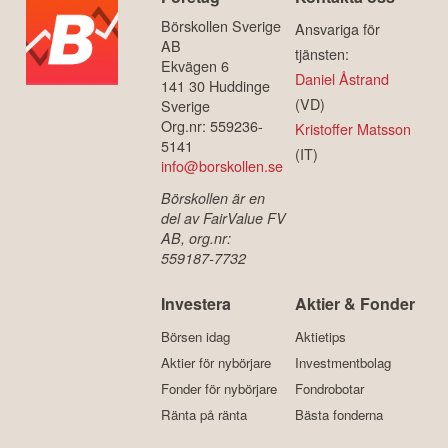
Börskollen Sverige
Ansvariga för
AB
tjänsten:
Ekvägen 6
Daniel Åstrand
141 30 Huddinge
(VD)
Sverige
Org.nr: 559236-
Kristoffer Matsson
5141
(IT)
info@borskollen.se
Börskollen är en
del av FairValue FV
AB, org.nr:
559187-7732
Investera
Aktier & Fonder
Börsen idag
Aktietips
Aktier för nybörjare
Investmentbolag
Fonder för nybörjare
Fondrobotar
Ränta på ränta
Bästa fonderna