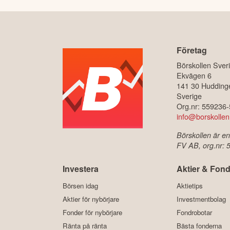
Företag
Börskollen Sver
Ekvägen 6
141 30 Hudding
Sverige
Org.nr: 559236
info@borskollen
Börskollen är en
FV AB, org.nr:
Investera
Aktier & Fond
Börsen idag
Aktietips
Aktier för nybörjare
Investmentbolag
Fonder för nybörjare
Fondrobotar
Ränta på ränta
Bästa fonderna