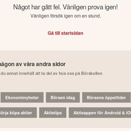
Något har gått fel. Vänligen prova igen!
Vänligen försök igen om en stund.
Gå till startsidan
någon av våra andra sidor
r du annat innehåll att ta del av hos oss på Börskollen
Ekonominyheter
Börsen idag
Börsens öppettider
örja köpa aktier
Aktietips
Aktieappen för Android & i