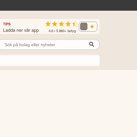
TIPS
Ladda ner vår app
4.6 • 5 860+ betyg