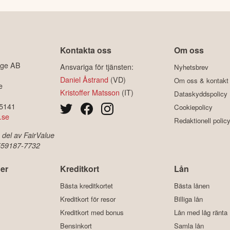
Kontakta oss
Om oss
ige AB
Ansvariga för tjänsten:
Nyhetsbrev
Daniel Åstrand
(VD)
Om oss & kontakt
e
Kristoffer Matsson
(IT)
Dataskyddspolicy
-5141
Cookiepolicy
.se
Redaktionell polic
 del av FairValue
 559187-7732
er
Kreditkort
Lån
Bästa kreditkortet
Bästa lånen
Kreditkort för resor
Billiga lån
Kreditkort med bonus
Lån med låg ränta
Bensinkort
Samla lån