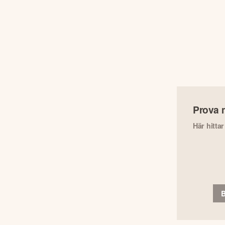
Prova 
Här hitta
B