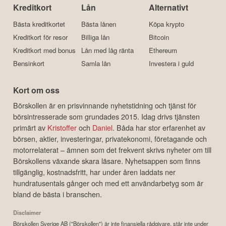
Kreditkort
Lån
Alternativt
Bästa kreditkortet
Bästa lånen
Köpa krypto
Kreditkort för resor
Billiga lån
Bitcoin
Kreditkort med bonus
Lån med låg ränta
Ethereum
Bensinkort
Samla lån
Investera i guld
Kort om oss
Börskollen är en prisvinnande nyhetstidning och tjänst för
börsintresserade som grundades 2015. Idag drivs tjänsten
primärt av
Kristoffer
och
Daniel
. Båda har stor erfarenhet av
börsen, aktier, investeringar, privatekonomi, företagande och
motorrelaterat – ämnen som det frekvent skrivs nyheter om till
Börskollens växande skara läsare. Nyhetsappen som finns
tillgänglig, kostnadsfritt, har under åren laddats ner
hundratusentals gånger och med ett användarbetyg som är
bland de bästa i branschen.
Disclaimer
Börskollen Sverige AB ("Börskollen") är inte finansiella rådgivare, står inte under