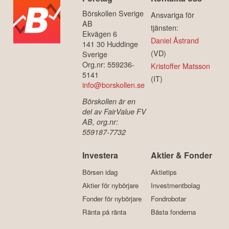
Börskollen Sverige
Ansvariga för
AB
tjänsten:
Ekvägen 6
Daniel Åstrand
141 30 Huddinge
(VD)
Sverige
Org.nr: 559236-
Kristoffer Matsson
5141
(IT)
info@borskollen.se
Börskollen är en
del av FairValue FV
AB, org.nr:
559187-7732
Investera
Aktier & Fonder
Börsen idag
Aktietips
Aktier för nybörjare
Investmentbolag
Fonder för nybörjare
Fondrobotar
Ränta på ränta
Bästa fonderna