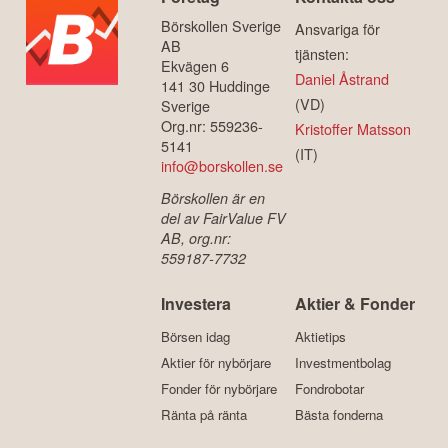
Börskollen Sverige
Ansvariga för
AB
tjänsten:
Ekvägen 6
Daniel Åstrand
141 30 Huddinge
(VD)
Sverige
Org.nr: 559236-
Kristoffer Matsson
5141
(IT)
info@borskollen.se
Börskollen är en
del av FairValue FV
AB, org.nr:
559187-7732
Investera
Aktier & Fonder
Börsen idag
Aktietips
Aktier för nybörjare
Investmentbolag
Fonder för nybörjare
Fondrobotar
Ränta på ränta
Bästa fonderna