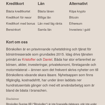
Kreditkort
Lån
Alternativt
Bästa kreditkortet
Bästa lånen
Köpa krypto
Kreditkort för resor
Billiga lån
Bitcoin
Kreditkort med bonus
Lån med låg ränta
Ethereum
Bensinkort
Samla lån
Investera i guld
Kort om oss
Börskollen är en prisvinnande nyhetstidning och tjänst för
börsintresserade som grundades 2015. Idag drivs tjänsten
primärt av
Kristoffer
och
Daniel
. Båda har stor erfarenhet av
börsen, aktier, investeringar, privatekonomi, företagande och
motorrelaterat – ämnen som det frekvent skrivs nyheter om till
Börskollens växande skara läsare. Nyhetsappen som finns
tillgänglig, kostnadsfritt, har under åren laddats ner
hundratusentals gånger och med ett användarbetyg som är
bland de bästa i branschen.
Disclaimer
Börskollen Sverige AB ("Börskollen") är inte finansiella rådgivare, står inte under