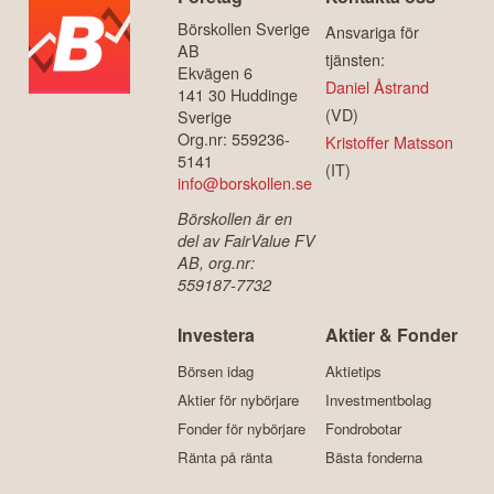
Börskollen Sverige
Ansvariga för
AB
tjänsten:
Ekvägen 6
Daniel Åstrand
141 30 Huddinge
(VD)
Sverige
Org.nr: 559236-
Kristoffer Matsson
5141
(IT)
info@borskollen.se
Börskollen är en
del av FairValue FV
AB, org.nr:
559187-7732
Investera
Aktier & Fonder
Börsen idag
Aktietips
Aktier för nybörjare
Investmentbolag
Fonder för nybörjare
Fondrobotar
Ränta på ränta
Bästa fonderna