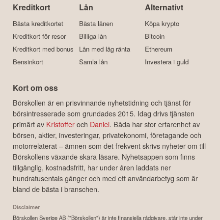
Kreditkort
Lån
Alternativt
Bästa kreditkortet
Bästa lånen
Köpa krypto
Kreditkort för resor
Billiga lån
Bitcoin
Kreditkort med bonus
Lån med låg ränta
Ethereum
Bensinkort
Samla lån
Investera i guld
Kort om oss
Börskollen är en prisvinnande nyhetstidning och tjänst för
börsintresserade som grundades 2015. Idag drivs tjänsten
primärt av
Kristoffer
och
Daniel
. Båda har stor erfarenhet av
börsen, aktier, investeringar, privatekonomi, företagande och
motorrelaterat – ämnen som det frekvent skrivs nyheter om till
Börskollens växande skara läsare. Nyhetsappen som finns
tillgänglig, kostnadsfritt, har under åren laddats ner
hundratusentals gånger och med ett användarbetyg som är
bland de bästa i branschen.
Disclaimer
Börskollen Sverige AB ("Börskollen") är inte finansiella rådgivare, står inte under