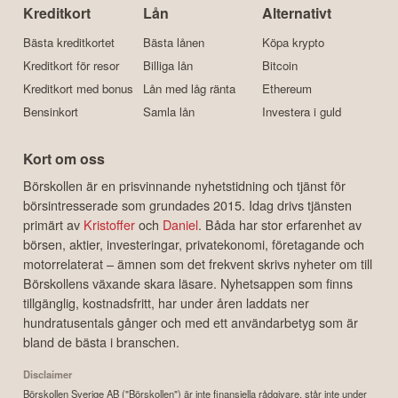
Kreditkort
Lån
Alternativt
Bästa kreditkortet
Bästa lånen
Köpa krypto
Kreditkort för resor
Billiga lån
Bitcoin
Kreditkort med bonus
Lån med låg ränta
Ethereum
Bensinkort
Samla lån
Investera i guld
Kort om oss
Börskollen är en prisvinnande nyhetstidning och tjänst för
börsintresserade som grundades 2015. Idag drivs tjänsten
primärt av
Kristoffer
och
Daniel
. Båda har stor erfarenhet av
börsen, aktier, investeringar, privatekonomi, företagande och
motorrelaterat – ämnen som det frekvent skrivs nyheter om till
Börskollens växande skara läsare. Nyhetsappen som finns
tillgänglig, kostnadsfritt, har under åren laddats ner
hundratusentals gånger och med ett användarbetyg som är
bland de bästa i branschen.
Disclaimer
Börskollen Sverige AB ("Börskollen") är inte finansiella rådgivare, står inte under