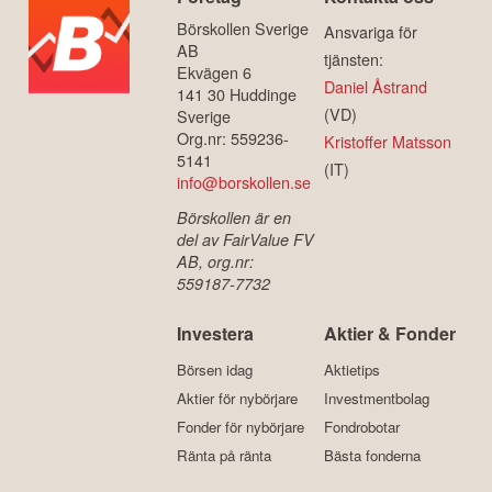
Börskollen Sverige
Ansvariga för
AB
tjänsten:
Ekvägen 6
Daniel Åstrand
141 30 Huddinge
(VD)
Sverige
Org.nr: 559236-
Kristoffer Matsson
5141
(IT)
info@borskollen.se
Börskollen är en
del av FairValue FV
AB, org.nr:
559187-7732
Investera
Aktier & Fonder
Börsen idag
Aktietips
Aktier för nybörjare
Investmentbolag
Fonder för nybörjare
Fondrobotar
Ränta på ränta
Bästa fonderna