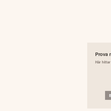
Prova 
Här hitta
B