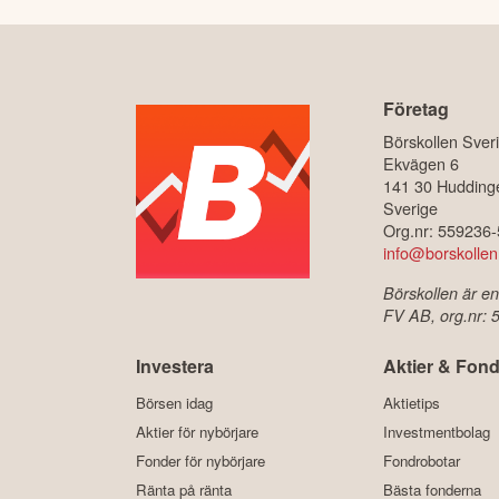
Företag
Börskollen Sver
Ekvägen 6
141 30 Hudding
Sverige
Org.nr: 559236
info@borskollen
Börskollen är en
FV AB, org.nr:
Investera
Aktier & Fond
Börsen idag
Aktietips
Aktier för nybörjare
Investmentbolag
Fonder för nybörjare
Fondrobotar
Ränta på ränta
Bästa fonderna