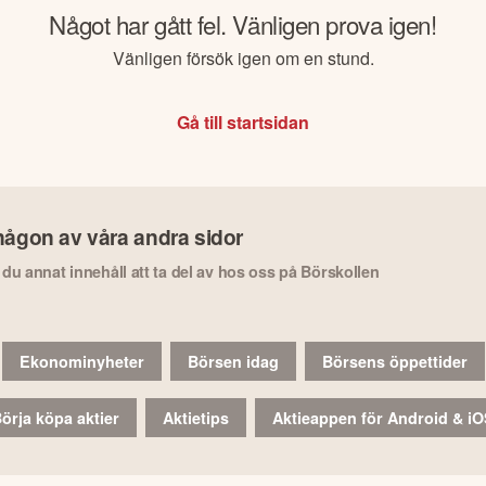
Något har gått fel. Vänligen prova igen!
Vänligen försök igen om en stund.
Gå till startsidan
någon av våra andra sidor
r du annat innehåll att ta del av hos oss på Börskollen
Ekonominyheter
Börsen idag
Börsens öppettider
örja köpa aktier
Aktietips
Aktieappen för Android & i