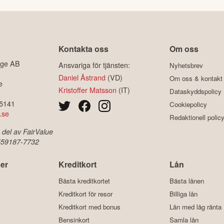
Kontakta oss
Om oss
ige AB
Ansvariga för tjänsten:
Nyhetsbrev
Daniel Åstrand
(VD)
Om oss & kontakt
e
Kristoffer Matsson
(IT)
Dataskyddspolicy
-5141
Cookiepolicy
.se
Redaktionell polic
 del av FairValue
 559187-7732
er
Kreditkort
Lån
Bästa kreditkortet
Bästa lånen
Kreditkort för resor
Billiga lån
Kreditkort med bonus
Lån med låg ränta
Bensinkort
Samla lån