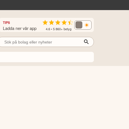
TIPS
Ladda ner vår app
4.6 • 5 860+ betyg