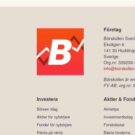
Företag
Börskollen Sver
Ekvägen 6
141 30 Hudding
Sverige
Org.nr: 559236
info@borskollen
Börskollen är en
FV AB, org.nr:
Investera
Aktier & Fond
Börsen idag
Aktietips
Aktier för nybörjare
Investmentbolag
Fonder för nybörjare
Fondrobotar
Ränta på ränta
Bästa fonderna