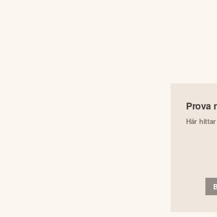
Prova 
Här hitta
B