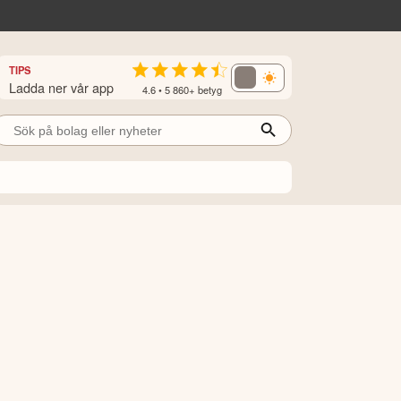
TIPS
Ladda ner vår app
4.6 • 5 860+ betyg