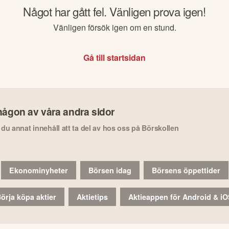
Något har gått fel. Vänligen prova igen!
Vänligen försök igen om en stund.
Gå till startsidan
någon av våra andra sidor
r du annat innehåll att ta del av hos oss på Börskollen
Ekonominyheter
Börsen idag
Börsens öppettider
örja köpa aktier
Aktietips
Aktieappen för Android & i