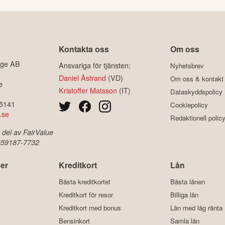
Kontakta oss
Om oss
ige AB
Ansvariga för tjänsten:
Nyhetsbrev
Daniel Åstrand
(VD)
Om oss & kontakt
e
Kristoffer Matsson
(IT)
Dataskyddspolicy
-5141
Cookiepolicy
.se
Redaktionell polic
 del av FairValue
 559187-7732
er
Kreditkort
Lån
Bästa kreditkortet
Bästa lånen
Kreditkort för resor
Billiga lån
Kreditkort med bonus
Lån med låg ränta
Bensinkort
Samla lån