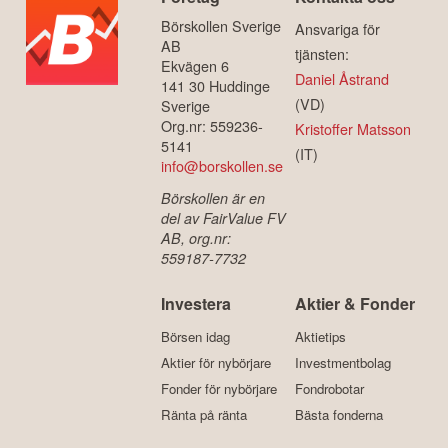
Börskollen Sverige
Ansvariga för
AB
tjänsten:
Ekvägen 6
Daniel Åstrand
141 30 Huddinge
(VD)
Sverige
Org.nr: 559236-
Kristoffer Matsson
5141
(IT)
info@borskollen.se
Börskollen är en
del av FairValue FV
AB, org.nr:
559187-7732
Investera
Aktier & Fonder
Börsen idag
Aktietips
Aktier för nybörjare
Investmentbolag
Fonder för nybörjare
Fondrobotar
Ränta på ränta
Bästa fonderna