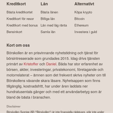
Kreditkort
Lån
Alternativt
Bästa kreditkortet
Bästa lånen
Köpa krypto
Kreditkort för resor
Billiga lån
Bitcoin
Kreditkort med bonus
Lån med låg ränta
Ethereum
Bensinkort
Samla lån
Investera i guld
Kort om oss
Börskollen är en prisvinnande nyhetstidning och tjänst för
börsintresserade som grundades 2015. Idag drivs tjänsten
primärt av
Kristoffer
och
Daniel
. Båda har stor erfarenhet av
börsen, aktier, investeringar, privatekonomi, företagande och
motorrelaterat – ämnen som det frekvent skrivs nyheter om till
Börskollens växande skara läsare. Nyhetsappen som finns
tillgänglig, kostnadsfritt, har under åren laddats ner
hundratusentals gånger och med ett användarbetyg som är
bland de bästa i branschen.
Disclaimer
Börskollen Sverige AB ("Börskollen") är inte finansiella rådgivare, står inte under