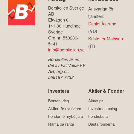
Börskollen Sverige
Ansvariga för
AB
tjänsten:
Ekvägen 6
Daniel Åstrand
141 30 Huddinge
(VD)
Sverige
Org.nr: 559236-
Kristoffer Matsson
5141
(IT)
info@borskollen.se
Börskollen är en
del av FairValue FV
AB, org.nr:
559187-7732
Investera
Aktier & Fonder
Börsen idag
Aktietips
Aktier för nybörjare
Investmentbolag
Fonder för nybörjare
Fondrobotar
Ränta på ränta
Bästa fonderna