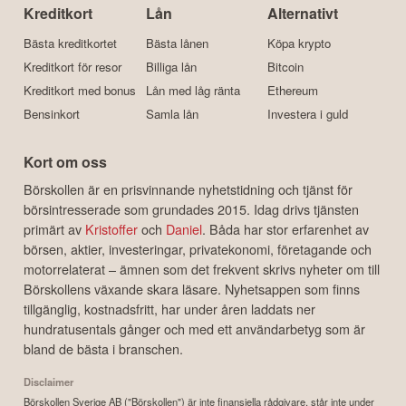
Kreditkort
Lån
Alternativt
Bästa kreditkortet
Bästa lånen
Köpa krypto
Kreditkort för resor
Billiga lån
Bitcoin
Kreditkort med bonus
Lån med låg ränta
Ethereum
Bensinkort
Samla lån
Investera i guld
Kort om oss
Börskollen är en prisvinnande nyhetstidning och tjänst för
börsintresserade som grundades 2015. Idag drivs tjänsten
primärt av
Kristoffer
och
Daniel
. Båda har stor erfarenhet av
börsen, aktier, investeringar, privatekonomi, företagande och
motorrelaterat – ämnen som det frekvent skrivs nyheter om till
Börskollens växande skara läsare. Nyhetsappen som finns
tillgänglig, kostnadsfritt, har under åren laddats ner
hundratusentals gånger och med ett användarbetyg som är
bland de bästa i branschen.
Disclaimer
Börskollen Sverige AB ("Börskollen") är inte finansiella rådgivare, står inte under