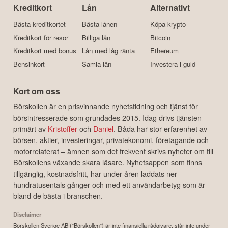
Kreditkort
Lån
Alternativt
Bästa kreditkortet
Bästa lånen
Köpa krypto
Kreditkort för resor
Billiga lån
Bitcoin
Kreditkort med bonus
Lån med låg ränta
Ethereum
Bensinkort
Samla lån
Investera i guld
Kort om oss
Börskollen är en prisvinnande nyhetstidning och tjänst för
börsintresserade som grundades 2015. Idag drivs tjänsten
primärt av
Kristoffer
och
Daniel
. Båda har stor erfarenhet av
börsen, aktier, investeringar, privatekonomi, företagande och
motorrelaterat – ämnen som det frekvent skrivs nyheter om till
Börskollens växande skara läsare. Nyhetsappen som finns
tillgänglig, kostnadsfritt, har under åren laddats ner
hundratusentals gånger och med ett användarbetyg som är
bland de bästa i branschen.
Disclaimer
Börskollen Sverige AB ("Börskollen") är inte finansiella rådgivare, står inte under