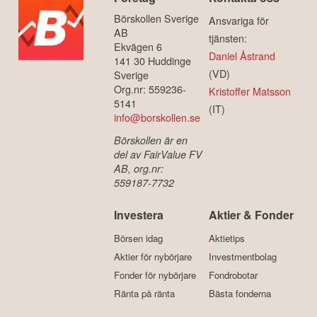
Börskollen Sverige
Ansvariga för
AB
tjänsten:
Ekvägen 6
Daniel Åstrand
141 30 Huddinge
(VD)
Sverige
Org.nr: 559236-
Kristoffer Matsson
5141
(IT)
info@borskollen.se
Börskollen är en
del av FairValue FV
AB, org.nr:
559187-7732
Investera
Aktier & Fonder
Börsen idag
Aktietips
Aktier för nybörjare
Investmentbolag
Fonder för nybörjare
Fondrobotar
Ränta på ränta
Bästa fonderna