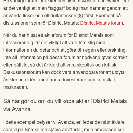
Ett vanligt forum för aktier och aktiediskussion är Twitter. Där
är det vanligt att man "taggar" bolag man nämner genom att
använda ticker och ett dollartecken ($) först. Exempel på
diskussioner som rör
District Metals
:
District Metals
forum
.
När du har hittat ett aktieforum för
District Metals
som
intresserar dig, är det viktigt att vara försiktig med
informationen du delar och att göra din egen efterforskning.
Inte all information på dessa forum är nödvändigtvis korrekt
eller pålitlig, så det är klokt att vara skeptisk och kritisk.
Diskussionsforum kan dock vara användbara för att utbyta
åsikter och idéer med andra investerare och få insikt i
marknaden.
Så här gör du om du vill köpa aktier i
District Metals
via Avanza
I detta exempel belyser vi Avanza, en ledande nätmäklare
som vi på Börskollen själva använder, men processen ser