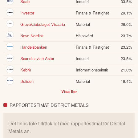
Saab
Industri
33.5
%
Investor
Finans & Fastighet
29.1
%
Gruvaktiebolaget Viscaria
Material
26.0
%
Novo Nordisk
Hälsovård
23.7
%
Handelsbanken
Finans & Fastighet
23.2
%
Scandinavian Astor
Industri
23.5
%
KebNi
Informationsteknik
21.0
%
Boliden
Material
19.4
%
Visa fler
RAPPORTESTIMAT DISTRICT METALS
Det finns inte tillräckligt med rapportestimat för
District
Metals
än.