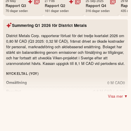
29 May
27 Feb
25 Sep 2025
29 May
Första handelsdag
22 Jan 2025
Rapport
Q3
Rapport
Q2
Rapport
Q4
Rapp
70 dagar sedan
161 dagar sedan
316 dagar sedan
435 da
Antal ägare Avanza
3,025 st
Antal ägare Nordnet
564 st
Summering
Q1 2026
för
District Metals
Källa:
Börsdata
District Metals Corp. rapporterar förlust för det tredje kvartalet 2026 om
0,80 M CAD (Q3 2025: 0,32 M CAD), främst drivet av ökade kostnader
för personal, marknadsföring och aktiebaserad ersättning. Bolaget har
stärkt sin balansräkning genom emissioner och försäljning av tillgångar,
och har fortsatt att utveckla Viken-projektet i Sverige efter att
uranmoratoriet hävts. Kassan uppgick till 8,1 M CAD vid periodens slut.
NYCKELTAL (YOY)
0 M CAD
0
Omsättning
−0,8 M CAD
(−0,32)
Resultat
Visa mer ▼
8,14 M CAD
(9,74)
Kassa och likvida medel
-16.4
%
176 miljoner
(131,4)
Antal utestående aktier
34.0
%
0 CAD
0
Förlust per aktie
0.0
%
24,4 M CAD
(18,93)
Eget kapital
28.9
%