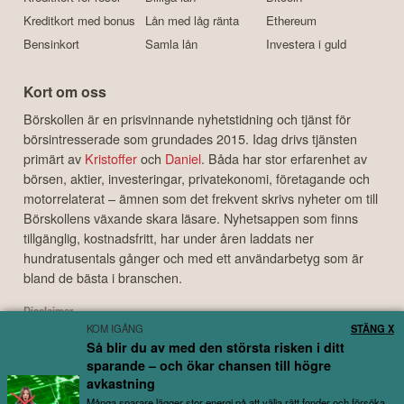
Kreditkort med bonus
Lån med låg ränta
Ethereum
Bensinkort
Samla lån
Investera i guld
Kort om oss
Börskollen är en prisvinnande nyhetstidning och tjänst för
börsintresserade som grundades 2015. Idag drivs tjänsten
primärt av
Kristoffer
och
Daniel
. Båda har stor erfarenhet av
börsen, aktier, investeringar, privatekonomi, företagande och
motorrelaterat – ämnen som det frekvent skrivs nyheter om till
Börskollens växande skara läsare. Nyhetsappen som finns
tillgänglig, kostnadsfritt, har under åren laddats ner
hundratusentals gånger och med ett användarbetyg som är
bland de bästa i branschen.
Disclaimer
KOM IGÅNG
STÄNG X
Börskollen Sverige AB ("Börskollen") är inte finansiella rådgivare, står inte under
Så blir du av med den största risken i ditt
finansinspektionens tillsyn och ger inga råd till dig. Detta innebär att
sparande – och ökar chansen till högre
investeringsbeslut baserade på information som direkt eller indirekt härrörande
avkastning
från Börskollen eller personer med koppling till Börskollen, alltid fattas
självständigt av investeraren. Börskollen frånsäger sig allt ansvar för eventuell
Många sparare lägger stor energi på att välja rätt fonder och försöka