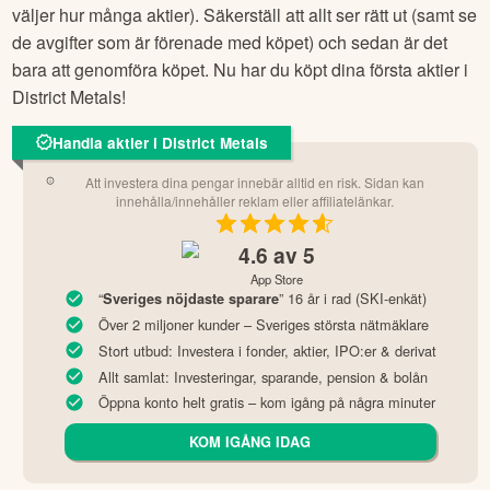
väljer hur många aktier). Säkerställ att allt ser rätt ut (samt se
de avgifter som är förenade med köpet) och sedan är det
bara att genomföra köpet. Nu har du köpt dina första aktier i
District Metals
!
Handla aktier i District Metals
Att investera dina pengar innebär alltid en risk. Sidan kan
innehålla/innehåller reklam eller affiliatelänkar.
4.6
av 5
App Store
“
” 16 år i rad (SKI-enkät)
Sveriges nöjdaste sparare
Över 2 miljoner kunder – Sveriges största nätmäklare
Stort utbud: Investera i fonder, aktier, IPO:er & derivat
Allt samlat: Investeringar, sparande, pension & bolån
Öppna konto helt gratis – kom igång på några minuter
KOM IGÅNG IDAG