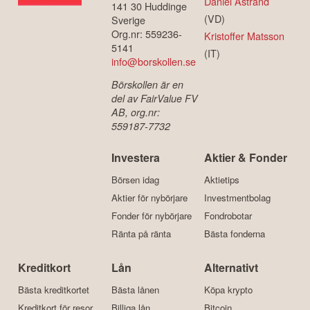
Daniel Åstrand
141 30 Huddinge
(VD)
Sverige
Org.nr: 559236-
Kristoffer Matsson
5141
(IT)
info@borskollen.se
Börskollen är en
del av FairValue FV
AB, org.nr:
559187-7732
Investera
Aktier & Fonder
Börsen idag
Aktietips
Aktier för nybörjare
Investmentbolag
Fonder för nybörjare
Fondrobotar
Ränta på ränta
Bästa fonderna
Kreditkort
Lån
Alternativt
Bästa kreditkortet
Bästa lånen
Köpa krypto
Kreditkort för resor
Billiga lån
Bitcoin