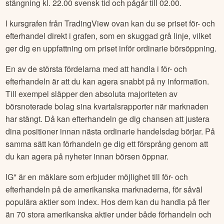
stängning kl. 22.00 svensk tid och pågår till 02.00.
I kursgrafen från TradingView ovan kan du se priset för- och
efterhandel direkt i grafen, som en skuggad grå linje, vilket
ger dig en uppfattning om priset inför ordinarie börsöppning.
En av de största fördelarna med att handla i för- och
efterhandeln är att du kan agera snabbt på ny information.
Till exempel släpper den absoluta majoriteten av
börsnoterade bolag sina kvartalsrapporter när marknaden
har stängt. Då kan efterhandeln ge dig chansen att justera
dina positioner innan nästa ordinarie handelsdag börjar. På
samma sätt kan förhandeln ge dig ett försprång genom att
du kan agera på nyheter innan börsen öppnar.
IG* är en mäklare som erbjuder möjlighet till för- och
efterhandeln på de amerikanska marknaderna, för såväl
populära aktier som index. Hos dem kan du handla på fler
än 70 stora amerikanska aktier under både förhandeln och