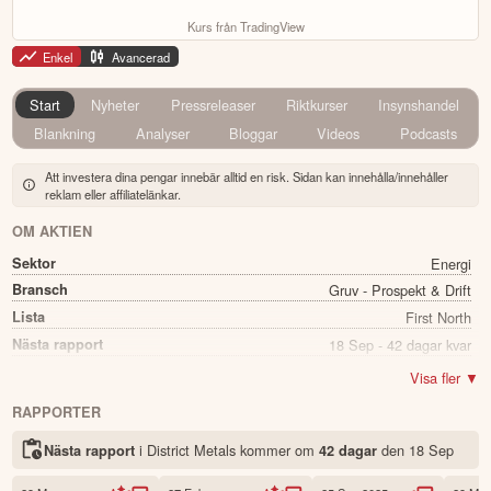
Kurs från TradingView
Enkel
Avancerad
Start
Nyheter
Pressreleaser
Riktkurser
Insynshandel
Blankning
Analyser
Bloggar
Videos
Podcasts
Att investera dina pengar innebär alltid en risk. Sidan kan innehålla/innehåller
reklam eller affiliatelänkar.
OM AKTIEN
Sektor
Energi
Bransch
Gruv - Prospekt & Drift
Lista
First North
Nästa rapport
18 Sep - 42 dagar kvar
Utdelning
Nej
Visa fler ▼
Namn
District Metals
RAPPORTER
Ticker
DMXSE SDB
i District Metals kommer
om
den
18 Sep
Nästa rapport
42 dagar
Status
Noterad
Land
Sverige