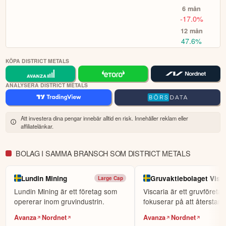
6 mån
investeringar.
-17.0%
Välj bland 7 000 instrument, såväl lokala
Börja handla.
12 mån
aktier som globala. Sök fram det instrument du vill handla
47.6%
(t.ex Volvo-aktien eller Bitcoin), om du vill köpa (gå lång)
eller sälja (blanka/gå kort) samt ev. önskad hävstång och ta
KÖPA DISTRICT METALS
sen önskad position.
i plattformen och på hemsidan finns mycket
Fördjupa dig
ANALYSERA DISTRICT METALS
information för att utvecklas, däribland utbildningskurser via
eToro Academy, nyheter, smidiga verktyg och ett av
världens största sociala investerarforum.
Att investera dina pengar innebär alltid en risk. Innehåller reklam eller
affiliatelänkar.
ÖPPNA KONTO
KOPIERA TOPPINVESTERARE
BOLAG I SAMMA BRANSCH SOM DISTRICT METALS
eToro är en investeringsplattform för flera tillgångsslag. Värdet på
dina investeringar kan gå upp eller ner. Du riskerar ditt kapital.
Lundin Mining
Gruvaktiebolaget Vis
Large Cap
Lundin Mining är ett företag som
Viscaria är ett gruvföreta
opererar inom gruvindustrin.
fokuserar på att återstart
Viscariagruvan i Kir...
Avanza
Nordnet
Avanza
Nordnet