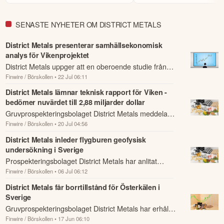
SENASTE NYHETER OM DISTRICT METALS
District Metals presenterar samhällsekonomisk
analys för Vikenprojektet
District Metals uppger att en oberoende studie från
Finwire / Börskollen
• 22 Jul 06:11
BDO Canada visar att den planerade första etappen
av Vikenfyndigheten i Jämtland kan ge ...
District Metals lämnar teknisk rapport för Viken -
bedömer nuvärdet till 2,88 miljarder dollar
Gruvprospekteringsbolaget District Metals meddelar
Finwire / Börskollen
• 20 Jul 04:56
att den oberoende tekniska NI 43-101-rapporten för
Vikenfyndigheten i Jämtland har lämnat...
District Metals inleder flygburen geofysisk
undersökning i Sverige
Prospekteringsbolaget District Metals har anlitat
Finwire / Börskollen
• 06 Jul 06:12
Expert Geophysics Surveys för att genomföra en
helikopterburen MobileMT-undersökning vid b...
District Metals får borrtillstånd för Österkälen i
Sverige
Gruvprospekteringsbolaget District Metals har erhållit
Finwire / Börskollen
• 17 Jun 06:10
ett giltigt arbetstillstånd för kärnborrning på