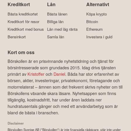
Kreditkort
Lån
Alternativt
Bästa kreditkortet
Bästa lånen
Köpa krypto
Kreditkort för resor
Billiga lån
Bitcoin
Kreditkort med bonus
Lån med låg ränta
Ethereum
Bensinkort
Samla lån
Investera i guld
Kort om oss
Börskollen är en prisvinnande nyhetstidning och tjänst för
börsintresserade som grundades 2015. Idag drivs tjänsten
primärt av
Kristoffer
och
Daniel
. Båda har stor erfarenhet av
börsen, aktier, investeringar, privatekonomi, företagande och
motorrelaterat – ämnen som det frekvent skrivs nyheter om till
Börskollens växande skara läsare. Nyhetsappen som finns
tillgänglig, kostnadsfritt, har under åren laddats ner
hundratusentals gånger och med ett användarbetyg som är
bland de bästa i branschen.
Disclaimer
Börskollen Sverige AB ("Börskollen") är inte finansiella rådgivare, står inte under