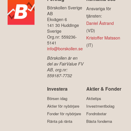
Börskollen Sverige
Ansvariga för
AB
tjänsten:
Ekvägen 6
Daniel Åstrand
141 30 Huddinge
(VD)
Sverige
Org.nr: 559236-
Kristoffer Matsson
5141
(IT)
info@borskollen.se
Börskollen är en
del av FairValue FV
AB, org.nr:
559187-7732
Investera
Aktier & Fonder
Börsen idag
Aktietips
Aktier för nybörjare
Investmentbolag
Fonder för nybörjare
Fondrobotar
Ränta på ränta
Bästa fonderna