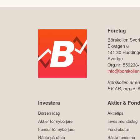
Företag
Börskollen Sver
Ekvägen 6
141 30 Hudding
Sverige
Org.nr: 559236
info@borskollen
Börskollen är en
FV AB, org.nr:
Investera
Aktier & Fond
Börsen idag
Aktietips
Aktier för nybörjare
Investmentbolag
Fonder för nybörjare
Fondrobotar
Ränta på ränta
Bästa fonderna