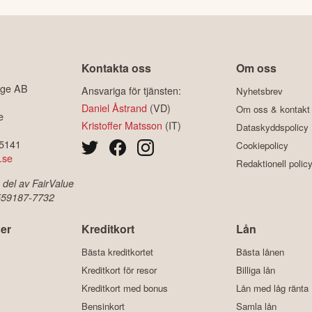
Kontakta oss
Om oss
ige AB
Ansvariga för tjänsten:
Nyhetsbrev
Daniel Åstrand
(VD)
Om oss & kontakt
e
Kristoffer Matsson
(IT)
Dataskyddspolicy
-5141
Cookiepolicy
.se
Redaktionell polic
 del av FairValue
 559187-7732
er
Kreditkort
Lån
Bästa kreditkortet
Bästa lånen
Kreditkort för resor
Billiga lån
Kreditkort med bonus
Lån med låg ränta
Bensinkort
Samla lån