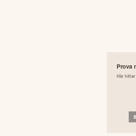
Prova 
Här hitta
B