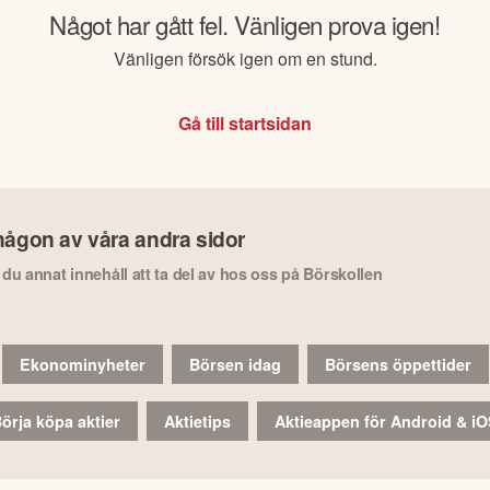
Något har gått fel. Vänligen prova igen!
Vänligen försök igen om en stund.
Gå till startsidan
någon av våra andra sidor
r du annat innehåll att ta del av hos oss på Börskollen
Ekonominyheter
Börsen idag
Börsens öppettider
örja köpa aktier
Aktietips
Aktieappen för Android & i