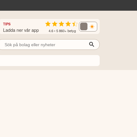
TIPS
Ladda ner vår app
4.6 • 5 860+ betyg