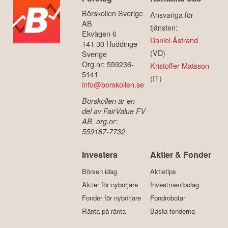
Börskollen Sverige
Ansvariga för
AB
tjänsten:
Ekvägen 6
Daniel Åstrand
141 30 Huddinge
(VD)
Sverige
Org.nr: 559236-
Kristoffer Matsson
5141
(IT)
info@borskollen.se
Börskollen är en
del av FairValue FV
AB, org.nr:
559187-7732
Investera
Aktier & Fonder
Börsen idag
Aktietips
Aktier för nybörjare
Investmentbolag
Fonder för nybörjare
Fondrobotar
Ränta på ränta
Bästa fonderna