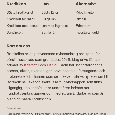
Kreditkort
Lån
Alternativt
Bästa kreditkortet
Bästa lånen
Köpa krypto
Kreditkort för resor
Billiga lån
Bitcoin
Kreditkort med bonus
Lån med låg ränta
Ethereum
Bensinkort
Samla lån
Investera i guld
Kort om oss
Börskollen är en prisvinnande nyhetstidning och tjänst för
börsintresserade som grundades 2015. Idag drivs tjänsten
primärt av
Kristoffer
och
Daniel
. Båda har stor erfarenhet av
börsen, aktier, investeringar, privatekonomi, företagande och
motorrelaterat – ämnen som det frekvent skrivs nyheter om till
Börskollens växande skara läsare. Nyhetsappen som finns
tillgänglig, kostnadsfritt, har under åren laddats ner
hundratusentals gånger och med ett användarbetyg som är
bland de bästa i branschen.
Disclaimer
Börskollen Sverige AB ("Börskollen") är inte finansiella rådgivare, står inte under