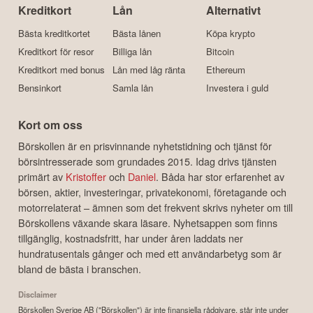
Kreditkort
Lån
Alternativt
Bästa kreditkortet
Bästa lånen
Köpa krypto
Kreditkort för resor
Billiga lån
Bitcoin
Kreditkort med bonus
Lån med låg ränta
Ethereum
Bensinkort
Samla lån
Investera i guld
Kort om oss
Börskollen är en prisvinnande nyhetstidning och tjänst för
börsintresserade som grundades 2015. Idag drivs tjänsten
primärt av
Kristoffer
och
Daniel
. Båda har stor erfarenhet av
börsen, aktier, investeringar, privatekonomi, företagande och
motorrelaterat – ämnen som det frekvent skrivs nyheter om till
Börskollens växande skara läsare. Nyhetsappen som finns
tillgänglig, kostnadsfritt, har under åren laddats ner
hundratusentals gånger och med ett användarbetyg som är
bland de bästa i branschen.
Disclaimer
Börskollen Sverige AB ("Börskollen") är inte finansiella rådgivare, står inte under