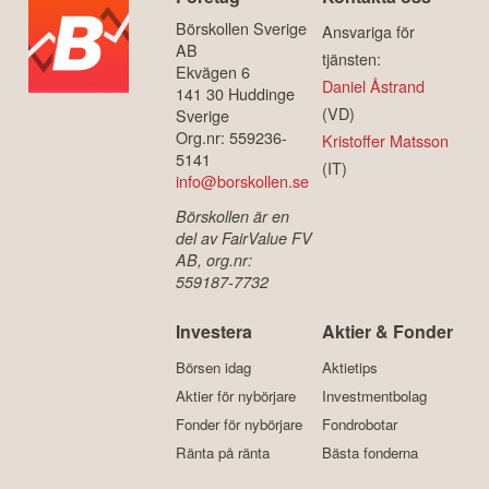
Börskollen Sverige
Ansvariga för
AB
tjänsten:
Ekvägen 6
Daniel Åstrand
141 30 Huddinge
(VD)
Sverige
Org.nr: 559236-
Kristoffer Matsson
5141
(IT)
info@borskollen.se
Börskollen är en
del av FairValue FV
AB, org.nr:
559187-7732
Investera
Aktier & Fonder
Börsen idag
Aktietips
Aktier för nybörjare
Investmentbolag
Fonder för nybörjare
Fondrobotar
Ränta på ränta
Bästa fonderna