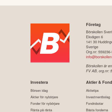
Företag
Börskollen Sver
Ekvägen 6
141 30 Hudding
Sverige
Org.nr: 559236
info@borskollen
Börskollen är en
FV AB, org.nr:
Investera
Aktier & Fond
Börsen idag
Aktietips
Aktier för nybörjare
Investmentbolag
Fonder för nybörjare
Fondrobotar
Ränta på ränta
Bästa fonderna