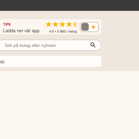
TIPS
Ladda ner vår app
4.6 • 5 860+ betyg
ns)