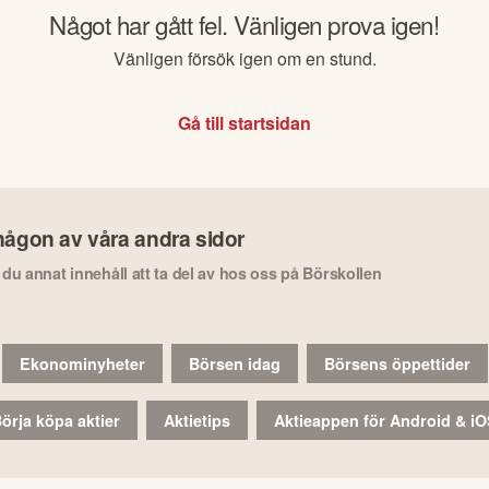
Något har gått fel. Vänligen prova igen!
Vänligen försök igen om en stund.
Gå till startsidan
någon av våra andra sidor
r du annat innehåll att ta del av hos oss på Börskollen
Ekonominyheter
Börsen idag
Börsens öppettider
örja köpa aktier
Aktietips
Aktieappen för Android & i