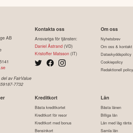
Kontakta oss
Om oss
ige AB
Ansvariga för tjänsten:
Nyhetsbrev
Daniel Åstrand
(VD)
Om oss & kontakt
e
Kristoffer Matsson
(IT)
Dataskyddspolicy
-5141
Cookiepolicy
.se
Redaktionell polic
 del av FairValue
 559187-7732
er
Kreditkort
Lån
Bästa kreditkortet
Bästa lånen
Kreditkort för resor
Billiga lån
Kreditkort med bonus
Lån med låg ränta
Bensinkort
Samla lån