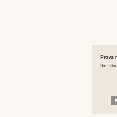
Prova 
Här hitta
B