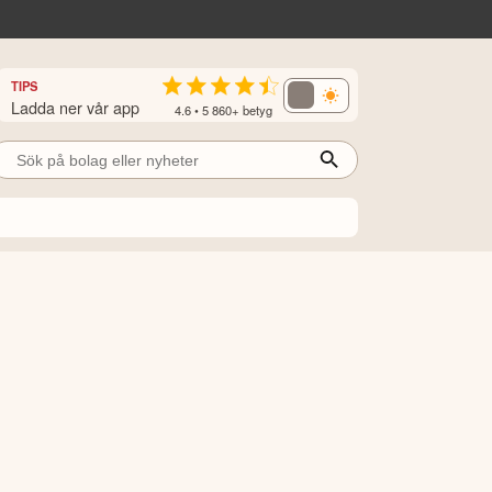
TIPS
Ladda ner vår app
4.6 • 5 860+ betyg