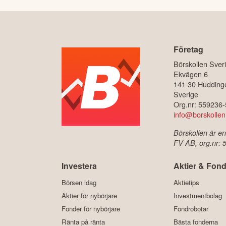
Företag
Börskollen Sver
Ekvägen 6
141 30 Hudding
Sverige
Org.nr: 559236
info@borskollen
Börskollen är en
FV AB, org.nr:
Investera
Aktier & Fond
Börsen idag
Aktietips
Aktier för nybörjare
Investmentbolag
Fonder för nybörjare
Fondrobotar
Ränta på ränta
Bästa fonderna