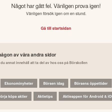
Något har gått fel. Vänligen prova igen!
Vänligen försök igen om en stund.
Gå till startsidan
någon av våra andra sidor
r du annat innehåll att ta del av hos oss på Börskollen
Ekonominyheter
Börsen idag
Börsens öppettider
örja köpa aktier
Aktietips
Aktieappen för Android & i