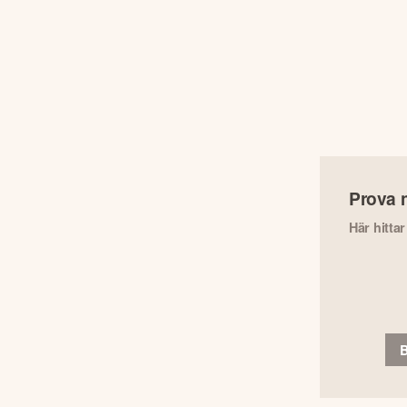
Prova 
Här hitta
B