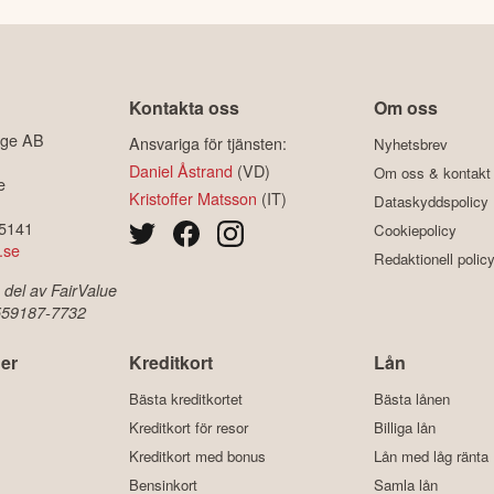
Kontakta oss
Om oss
ige AB
Ansvariga för tjänsten:
Nyhetsbrev
Daniel Åstrand
(VD)
Om oss & kontakt
e
Kristoffer Matsson
(IT)
Dataskyddspolicy
-5141
Cookiepolicy
.se
Redaktionell polic
 del av FairValue
 559187-7732
er
Kreditkort
Lån
Bästa kreditkortet
Bästa lånen
Kreditkort för resor
Billiga lån
Kreditkort med bonus
Lån med låg ränta
Bensinkort
Samla lån