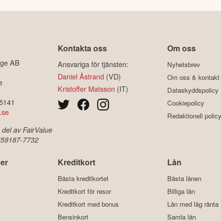
Kontakta oss
Om oss
ige AB
Ansvariga för tjänsten:
Nyhetsbrev
Daniel Åstrand
(VD)
Om oss & kontakt
e
Kristoffer Matsson
(IT)
Dataskyddspolicy
-5141
Cookiepolicy
.se
Redaktionell polic
 del av FairValue
 559187-7732
er
Kreditkort
Lån
Bästa kreditkortet
Bästa lånen
Kreditkort för resor
Billiga lån
Kreditkort med bonus
Lån med låg ränta
Bensinkort
Samla lån