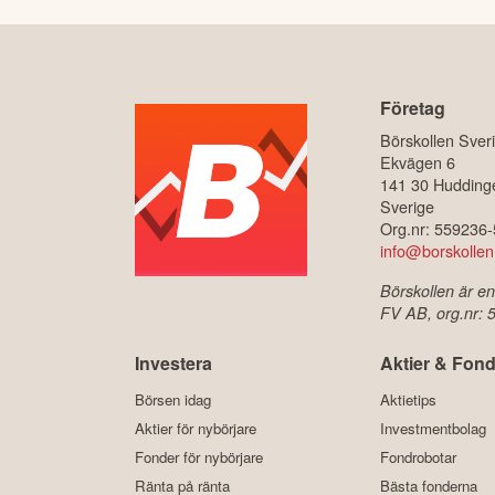
Företag
Börskollen Sver
Ekvägen 6
141 30 Hudding
Sverige
Org.nr: 559236
info@borskollen
Börskollen är en
FV AB, org.nr:
Investera
Aktier & Fond
Börsen idag
Aktietips
Aktier för nybörjare
Investmentbolag
Fonder för nybörjare
Fondrobotar
Ränta på ränta
Bästa fonderna