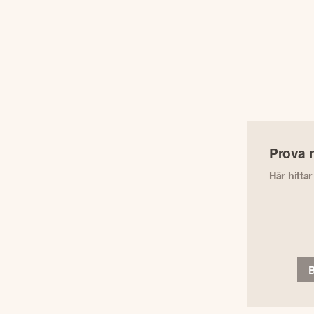
Prova 
Här hitta
B