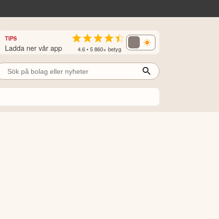
TIPS
Ladda ner vår app
4.6 • 5 860+ betyg