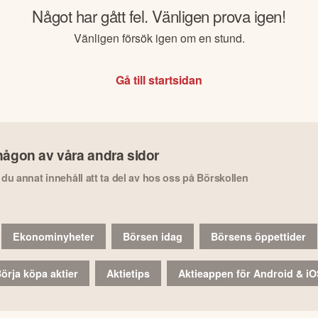
Något har gått fel. Vänligen prova igen!
Vänligen försök igen om en stund.
Gå till startsidan
någon av våra andra sidor
r du annat innehåll att ta del av hos oss på Börskollen
Ekonominyheter
Börsen idag
Börsens öppettider
örja köpa aktier
Aktietips
Aktieappen för Android & i