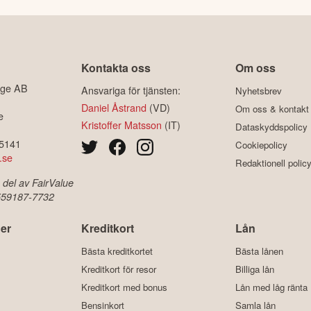
Kontakta oss
Om oss
ige AB
Ansvariga för tjänsten:
Nyhetsbrev
Daniel Åstrand
(VD)
Om oss & kontakt
e
Kristoffer Matsson
(IT)
Dataskyddspolicy
-5141
Cookiepolicy
.se
Redaktionell polic
 del av FairValue
 559187-7732
er
Kreditkort
Lån
Bästa kreditkortet
Bästa lånen
Kreditkort för resor
Billiga lån
Kreditkort med bonus
Lån med låg ränta
Bensinkort
Samla lån