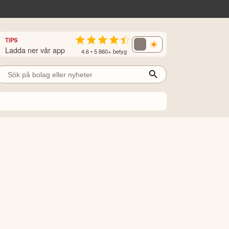
TIPS
Ladda ner vår app
4.6 • 5 860+ betyg