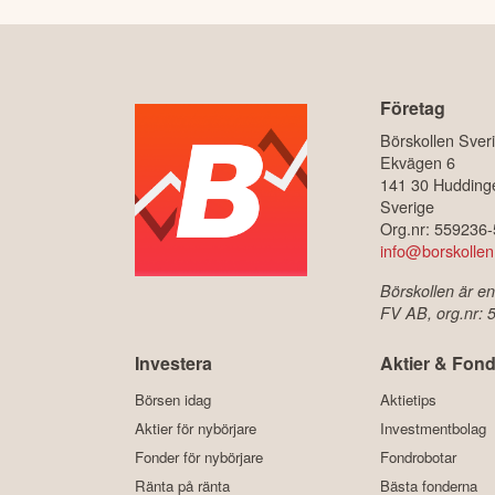
Företag
Börskollen Sver
Ekvägen 6
141 30 Hudding
Sverige
Org.nr: 559236
info@borskollen
Börskollen är en
FV AB, org.nr:
Investera
Aktier & Fond
Börsen idag
Aktietips
Aktier för nybörjare
Investmentbolag
Fonder för nybörjare
Fondrobotar
Ränta på ränta
Bästa fonderna