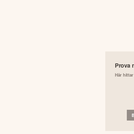
Prova 
Här hitta
B