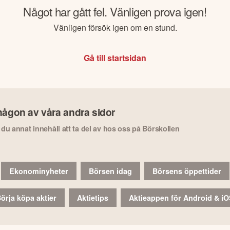
Något har gått fel. Vänligen prova igen!
Vänligen försök igen om en stund.
Gå till startsidan
någon av våra andra sidor
r du annat innehåll att ta del av hos oss på Börskollen
Ekonominyheter
Börsen idag
Börsens öppettider
örja köpa aktier
Aktietips
Aktieappen för Android & i