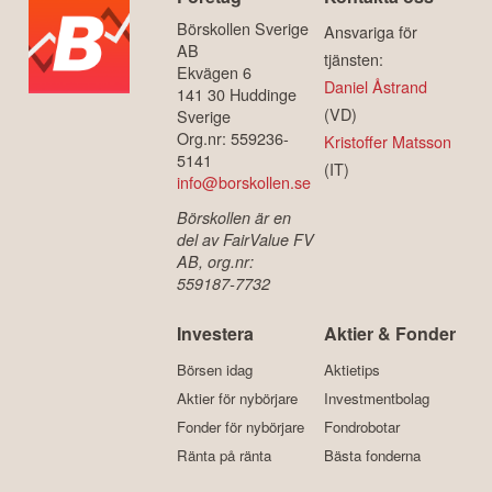
Börskollen Sverige
Ansvariga för
AB
tjänsten:
Ekvägen 6
Daniel Åstrand
141 30 Huddinge
(VD)
Sverige
Org.nr: 559236-
Kristoffer Matsson
5141
(IT)
info@borskollen.se
Börskollen är en
del av FairValue FV
AB, org.nr:
559187-7732
Investera
Aktier & Fonder
Börsen idag
Aktietips
Aktier för nybörjare
Investmentbolag
Fonder för nybörjare
Fondrobotar
Ränta på ränta
Bästa fonderna