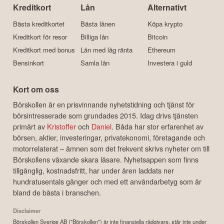
Kreditkort
Lån
Alternativt
Bästa kreditkortet
Bästa lånen
Köpa krypto
Kreditkort för resor
Billiga lån
Bitcoin
Kreditkort med bonus
Lån med låg ränta
Ethereum
Bensinkort
Samla lån
Investera i guld
Kort om oss
Börskollen är en prisvinnande nyhetstidning och tjänst för
börsintresserade som grundades 2015. Idag drivs tjänsten
primärt av
Kristoffer
och
Daniel
. Båda har stor erfarenhet av
börsen, aktier, investeringar, privatekonomi, företagande och
motorrelaterat – ämnen som det frekvent skrivs nyheter om till
Börskollens växande skara läsare. Nyhetsappen som finns
tillgänglig, kostnadsfritt, har under åren laddats ner
hundratusentals gånger och med ett användarbetyg som är
bland de bästa i branschen.
Disclaimer
Börskollen Sverige AB ("Börskollen") är inte finansiella rådgivare, står inte under