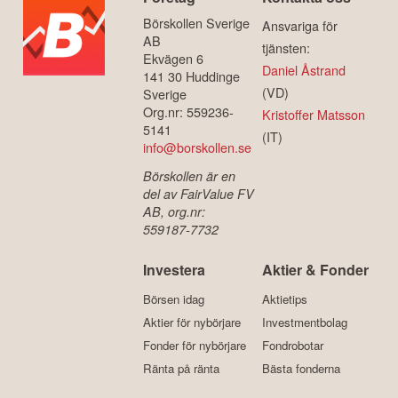
Börskollen Sverige
Ansvariga för
AB
tjänsten:
Ekvägen 6
Daniel Åstrand
141 30 Huddinge
(VD)
Sverige
Org.nr: 559236-
Kristoffer Matsson
5141
(IT)
info@borskollen.se
Börskollen är en
del av FairValue FV
AB, org.nr:
559187-7732
Investera
Aktier & Fonder
Börsen idag
Aktietips
Aktier för nybörjare
Investmentbolag
Fonder för nybörjare
Fondrobotar
Ränta på ränta
Bästa fonderna