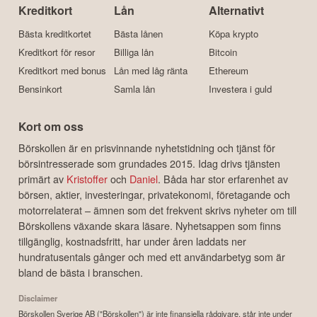
Kreditkort
Lån
Alternativt
Bästa kreditkortet
Bästa lånen
Köpa krypto
Kreditkort för resor
Billiga lån
Bitcoin
Kreditkort med bonus
Lån med låg ränta
Ethereum
Bensinkort
Samla lån
Investera i guld
Kort om oss
Börskollen är en prisvinnande nyhetstidning och tjänst för
börsintresserade som grundades 2015. Idag drivs tjänsten
primärt av
Kristoffer
och
Daniel
. Båda har stor erfarenhet av
börsen, aktier, investeringar, privatekonomi, företagande och
motorrelaterat – ämnen som det frekvent skrivs nyheter om till
Börskollens växande skara läsare. Nyhetsappen som finns
tillgänglig, kostnadsfritt, har under åren laddats ner
hundratusentals gånger och med ett användarbetyg som är
bland de bästa i branschen.
Disclaimer
Börskollen Sverige AB ("Börskollen") är inte finansiella rådgivare, står inte under