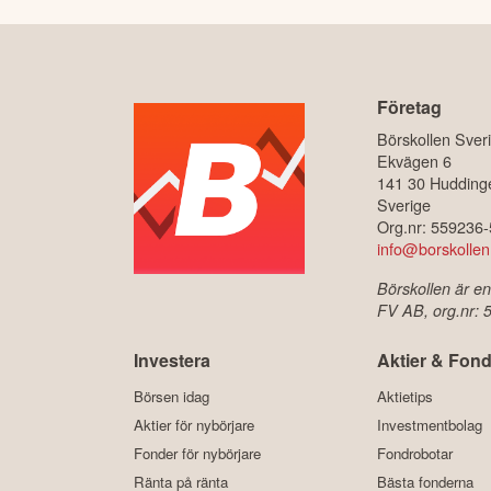
Företag
Börskollen Sver
Ekvägen 6
141 30 Hudding
Sverige
Org.nr: 559236
info@borskollen
Börskollen är en
FV AB, org.nr:
Investera
Aktier & Fond
Börsen idag
Aktietips
Aktier för nybörjare
Investmentbolag
Fonder för nybörjare
Fondrobotar
Ränta på ränta
Bästa fonderna