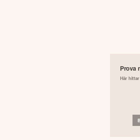
Prova 
Här hitta
B