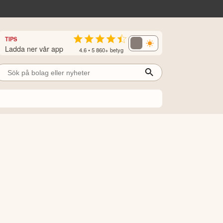
TIPS
Ladda ner vår app
4.6 • 5 860+ betyg