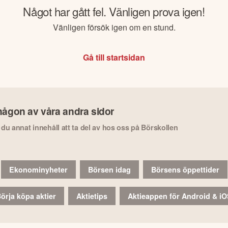
Något har gått fel. Vänligen prova igen!
Vänligen försök igen om en stund.
Gå till startsidan
någon av våra andra sidor
r du annat innehåll att ta del av hos oss på Börskollen
Ekonominyheter
Börsen idag
Börsens öppettider
örja köpa aktier
Aktietips
Aktieappen för Android & i