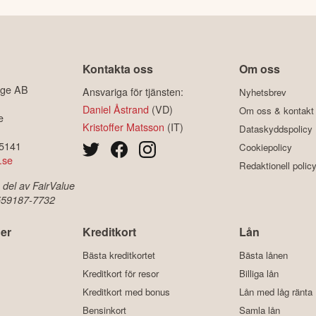
Kontakta oss
Om oss
ige AB
Ansvariga för tjänsten:
Nyhetsbrev
Daniel Åstrand
(VD)
Om oss & kontakt
e
Kristoffer Matsson
(IT)
Dataskyddspolicy
-5141
Cookiepolicy
.se
Redaktionell polic
 del av FairValue
 559187-7732
er
Kreditkort
Lån
Bästa kreditkortet
Bästa lånen
Kreditkort för resor
Billiga lån
Kreditkort med bonus
Lån med låg ränta
Bensinkort
Samla lån