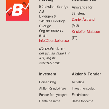
Börskollen Sverige
Ansvariga för
AB
tjänsten:
Ekvägen 6
Daniel Åstrand
141 30 Huddinge
(VD)
Sverige
Org.nr: 559236-
Kristoffer Matsson
5141
(IT)
info@borskollen.se
Börskollen är en
del av FairValue FV
AB, org.nr:
559187-7732
Investera
Aktier & Fonder
Börsen idag
Aktietips
Aktier för nybörjare
Investmentbolag
Fonder för nybörjare
Fondrobotar
Ränta på ränta
Bästa fonderna