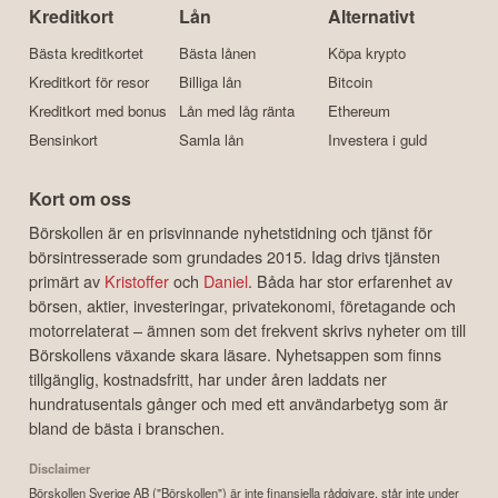
Kreditkort
Lån
Alternativt
Bästa kreditkortet
Bästa lånen
Köpa krypto
Kreditkort för resor
Billiga lån
Bitcoin
Kreditkort med bonus
Lån med låg ränta
Ethereum
Bensinkort
Samla lån
Investera i guld
Kort om oss
Börskollen är en prisvinnande nyhetstidning och tjänst för
börsintresserade som grundades 2015. Idag drivs tjänsten
primärt av
Kristoffer
och
Daniel
. Båda har stor erfarenhet av
börsen, aktier, investeringar, privatekonomi, företagande och
motorrelaterat – ämnen som det frekvent skrivs nyheter om till
Börskollens växande skara läsare. Nyhetsappen som finns
tillgänglig, kostnadsfritt, har under åren laddats ner
hundratusentals gånger och med ett användarbetyg som är
bland de bästa i branschen.
Disclaimer
Börskollen Sverige AB ("Börskollen") är inte finansiella rådgivare, står inte under