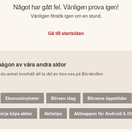
Något har gått fel. Vänligen prova igen!
Vänligen försök igen om en stund.
Gå till startsidan
någon av våra andra sidor
r du annat innehåll att ta del av hos oss på Börskollen
Ekonominyheter
Börsen idag
Börsens öppettider
örja köpa aktier
Aktietips
Aktieappen för Android & i