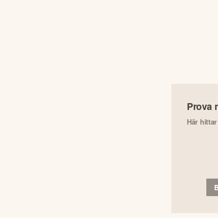
Prova 
Här hitta
B