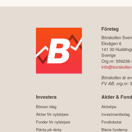
Företag
Börskollen Sver
Ekvägen 6
141 30 Hudding
Sverige
Org.nr: 559236
info@borskollen
Börskollen är en
FV AB, org.nr:
Investera
Aktier & Fond
Börsen idag
Aktietips
Aktier för nybörjare
Investmentbolag
Fonder för nybörjare
Fondrobotar
Ränta på ränta
Bästa fonderna