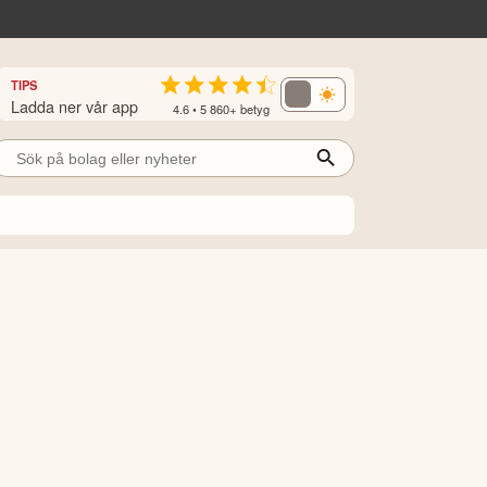
TIPS
Ladda ner vår app
4.6 • 5 860+ betyg