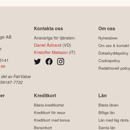
Kontakta oss
Om oss
ige AB
Ansvariga för tjänsten:
Nyhetsbrev
Daniel Åstrand
(VD)
Om oss & kontakt
e
Kristoffer Matsson
(IT)
Dataskyddspolicy
-5141
Cookiepolicy
.se
Redaktionell polic
 del av FairValue
 559187-7732
er
Kreditkort
Lån
Bästa kreditkortet
Bästa lånen
Kreditkort för resor
Billiga lån
Kreditkort med bonus
Lån med låg ränta
Bensinkort
Samla lån