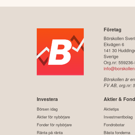
Företag
Börskollen Sver
Ekvägen 6
141 30 Hudding
Sverige
Org.nr: 559236
info@borskollen
Börskollen är en
FV AB, org.nr:
Investera
Aktier & Fond
Börsen idag
Aktietips
Aktier för nybörjare
Investmentbolag
Fonder för nybörjare
Fondrobotar
Ränta på ränta
Bästa fonderna