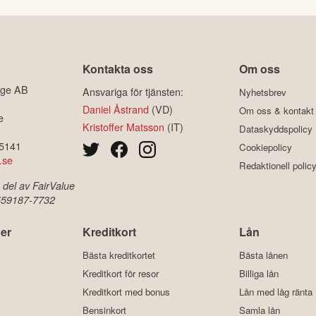
Kontakta oss
Om oss
ige AB
Ansvariga för tjänsten:
Nyhetsbrev
Daniel Åstrand
(VD)
Om oss & kontakt
e
Kristoffer Matsson
(IT)
Dataskyddspolicy
-5141
Cookiepolicy
.se
Redaktionell polic
 del av FairValue
 559187-7732
er
Kreditkort
Lån
Bästa kreditkortet
Bästa lånen
Kreditkort för resor
Billiga lån
Kreditkort med bonus
Lån med låg ränta
Bensinkort
Samla lån