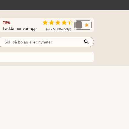
TIPS
Ladda ner vår app
4.6 • 5 860+ betyg