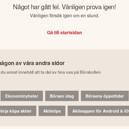
Något har gått fel. Vänligen prova igen!
Vänligen försök igen om en stund.
Gå till startsidan
någon av våra andra sidor
r du annat innehåll att ta del av hos oss på Börskollen
Ekonominyheter
Börsen idag
Börsens öppettider
örja köpa aktier
Aktietips
Aktieappen för Android & i