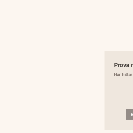
Prova 
Här hitta
B