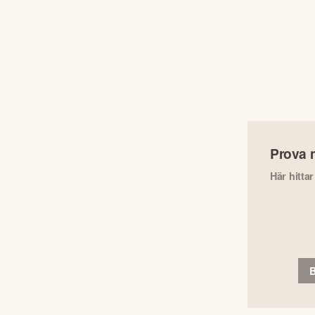
Prova 
Här hitta
B