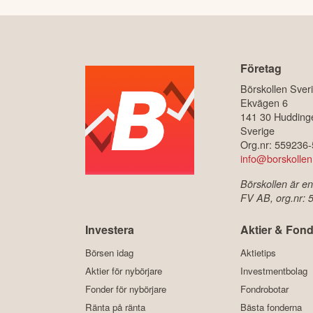
Företag
Börskollen Sver
Ekvägen 6
141 30 Hudding
Sverige
Org.nr: 559236
info@borskollen
Börskollen är en
FV AB, org.nr:
Investera
Aktier & Fond
Börsen idag
Aktietips
Aktier för nybörjare
Investmentbolag
Fonder för nybörjare
Fondrobotar
Ränta på ränta
Bästa fonderna