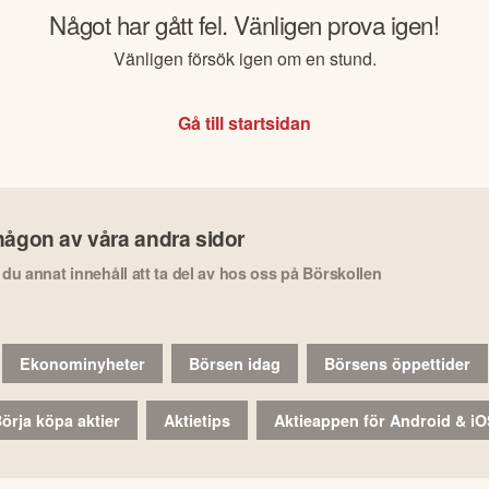
Något har gått fel. Vänligen prova igen!
Vänligen försök igen om en stund.
Gå till startsidan
någon av våra andra sidor
r du annat innehåll att ta del av hos oss på Börskollen
Ekonominyheter
Börsen idag
Börsens öppettider
örja köpa aktier
Aktietips
Aktieappen för Android & i