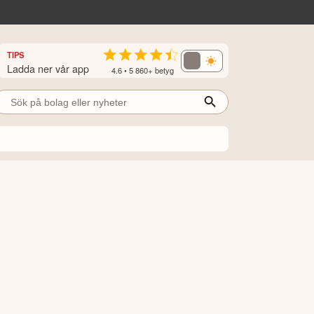
TIPS
Ladda ner vår app
4.6 • 5 860+ betyg