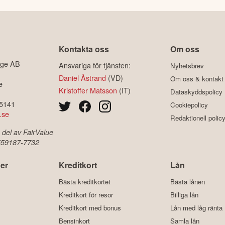
Kontakta oss
Om oss
ige AB
Ansvariga för tjänsten:
Nyhetsbrev
Daniel Åstrand
(VD)
Om oss & kontakt
e
Kristoffer Matsson
(IT)
Dataskyddspolicy
-5141
Cookiepolicy
.se
Redaktionell polic
 del av FairValue
 559187-7732
er
Kreditkort
Lån
Bästa kreditkortet
Bästa lånen
Kreditkort för resor
Billiga lån
Kreditkort med bonus
Lån med låg ränta
Bensinkort
Samla lån