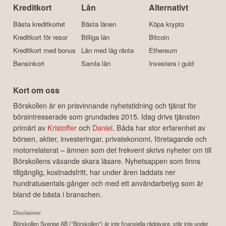
Kreditkort
Lån
Alternativt
Bästa kreditkortet
Bästa lånen
Köpa krypto
Kreditkort för resor
Billiga lån
Bitcoin
Kreditkort med bonus
Lån med låg ränta
Ethereum
Bensinkort
Samla lån
Investera i guld
Kort om oss
Börskollen är en prisvinnande nyhetstidning och tjänst för
börsintresserade som grundades 2015. Idag drivs tjänsten
primärt av
Kristoffer
och
Daniel
. Båda har stor erfarenhet av
börsen, aktier, investeringar, privatekonomi, företagande och
motorrelaterat – ämnen som det frekvent skrivs nyheter om till
Börskollens växande skara läsare. Nyhetsappen som finns
tillgänglig, kostnadsfritt, har under åren laddats ner
hundratusentals gånger och med ett användarbetyg som är
bland de bästa i branschen.
Disclaimer
Börskollen Sverige AB ("Börskollen") är inte finansiella rådgivare, står inte under