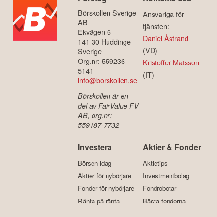
Börskollen Sverige
Ansvariga för
AB
tjänsten:
Ekvägen 6
Daniel Åstrand
141 30 Huddinge
(VD)
Sverige
Org.nr: 559236-
Kristoffer Matsson
5141
(IT)
info@borskollen.se
Börskollen är en
del av FairValue FV
AB, org.nr:
559187-7732
Investera
Aktier & Fonder
Börsen idag
Aktietips
Aktier för nybörjare
Investmentbolag
Fonder för nybörjare
Fondrobotar
Ränta på ränta
Bästa fonderna