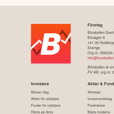
Företag
Börskollen Sver
Ekvägen 6
141 30 Hudding
Sverige
Org.nr: 559236
info@borskollen
Börskollen är en
FV AB, org.nr:
Investera
Aktier & Fond
Börsen idag
Aktietips
Aktier för nybörjare
Investmentbolag
Fonder för nybörjare
Fondrobotar
Ränta på ränta
Bästa fonderna