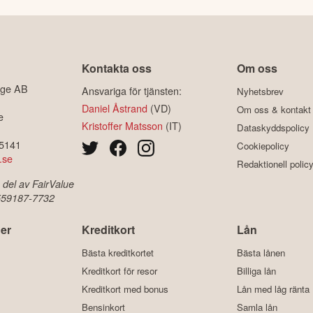
Kontakta oss
Om oss
ige AB
Ansvariga för tjänsten:
Nyhetsbrev
Daniel Åstrand
(VD)
Om oss & kontakt
e
Kristoffer Matsson
(IT)
Dataskyddspolicy
-5141
Cookiepolicy
.se
Redaktionell polic
 del av FairValue
 559187-7732
er
Kreditkort
Lån
Bästa kreditkortet
Bästa lånen
Kreditkort för resor
Billiga lån
Kreditkort med bonus
Lån med låg ränta
Bensinkort
Samla lån