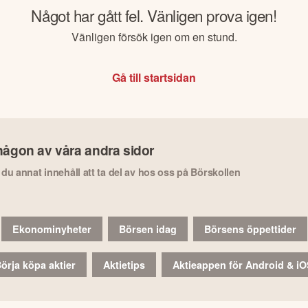
Något har gått fel. Vänligen prova igen!
Vänligen försök igen om en stund.
Gå till startsidan
någon av våra andra sidor
r du annat innehåll att ta del av hos oss på Börskollen
Ekonominyheter
Börsen idag
Börsens öppettider
örja köpa aktier
Aktietips
Aktieappen för Android & i