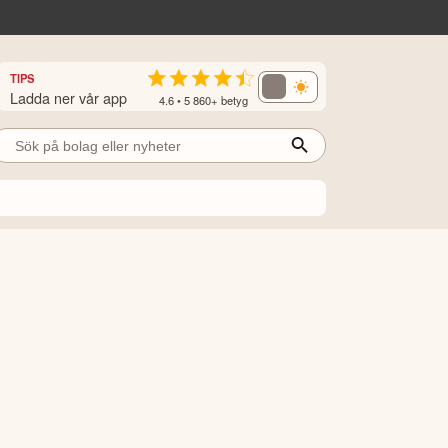
TIPS
Ladda ner vår app
4.6 • 5 860+ betyg