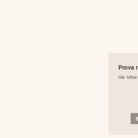
Prova 
Här hitta
B