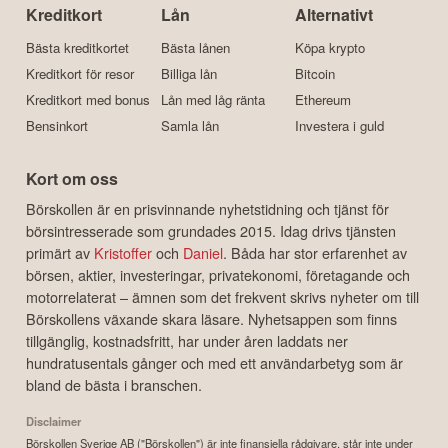
Kreditkort
Lån
Alternativt
Bästa kreditkortet
Bästa lånen
Köpa krypto
Kreditkort för resor
Billiga lån
Bitcoin
Kreditkort med bonus
Lån med låg ränta
Ethereum
Bensinkort
Samla lån
Investera i guld
Kort om oss
Börskollen är en prisvinnande nyhetstidning och tjänst för
börsintresserade som grundades 2015. Idag drivs tjänsten
primärt av
Kristoffer
och
Daniel
. Båda har stor erfarenhet av
börsen, aktier, investeringar, privatekonomi, företagande och
motorrelaterat – ämnen som det frekvent skrivs nyheter om till
Börskollens växande skara läsare. Nyhetsappen som finns
tillgänglig, kostnadsfritt, har under åren laddats ner
hundratusentals gånger och med ett användarbetyg som är
bland de bästa i branschen.
Disclaimer
Börskollen Sverige AB ("Börskollen") är inte finansiella rådgivare, står inte under