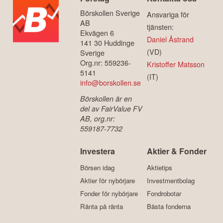
Börskollen Sverige
Ansvariga för
AB
tjänsten:
Ekvägen 6
Daniel Åstrand
141 30 Huddinge
(VD)
Sverige
Org.nr: 559236-
Kristoffer Matsson
5141
(IT)
info@borskollen.se
Börskollen är en
del av FairValue FV
AB, org.nr:
559187-7732
Investera
Aktier & Fonder
Börsen idag
Aktietips
Aktier för nybörjare
Investmentbolag
Fonder för nybörjare
Fondrobotar
Ränta på ränta
Bästa fonderna