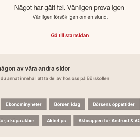
Något har gått fel. Vänligen prova igen!
Vänligen försök igen om en stund.
Gå till startsidan
någon av våra andra sidor
r du annat innehåll att ta del av hos oss på Börskollen
Ekonominyheter
Börsen idag
Börsens öppettider
örja köpa aktier
Aktietips
Aktieappen för Android & i