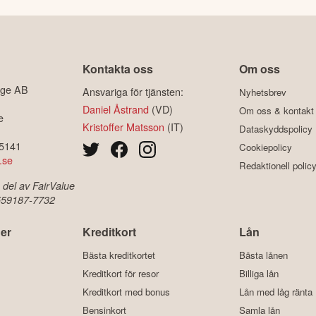
Kontakta oss
Om oss
ige AB
Ansvariga för tjänsten:
Nyhetsbrev
Daniel Åstrand
(VD)
Om oss & kontakt
e
Kristoffer Matsson
(IT)
Dataskyddspolicy
-5141
Cookiepolicy
.se
Redaktionell polic
 del av FairValue
 559187-7732
er
Kreditkort
Lån
Bästa kreditkortet
Bästa lånen
Kreditkort för resor
Billiga lån
Kreditkort med bonus
Lån med låg ränta
Bensinkort
Samla lån