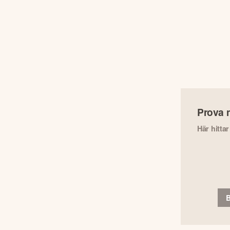
Prova 
Här hitta
B