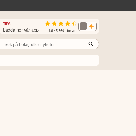
TIPS
Ladda ner vår app
4.6 • 5 860+ betyg