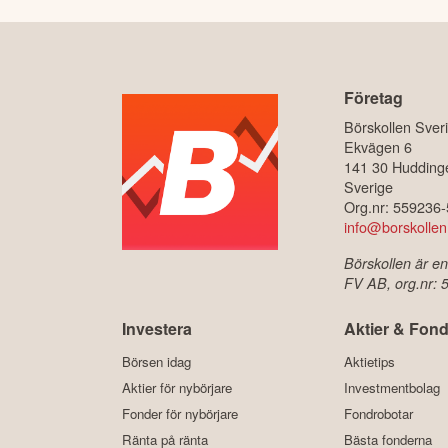
Företag
Börskollen Sver
Ekvägen 6
141 30 Hudding
Sverige
Org.nr: 559236
info@borskollen
Börskollen är en
FV AB, org.nr:
Investera
Aktier & Fond
Börsen idag
Aktietips
Aktier för nybörjare
Investmentbolag
Fonder för nybörjare
Fondrobotar
Ränta på ränta
Bästa fonderna