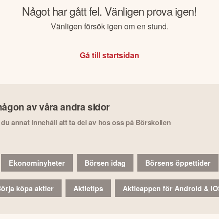
Något har gått fel. Vänligen prova igen!
Vänligen försök igen om en stund.
Gå till startsidan
någon av våra andra sidor
r du annat innehåll att ta del av hos oss på Börskollen
Ekonominyheter
Börsen idag
Börsens öppettider
örja köpa aktier
Aktietips
Aktieappen för Android & i