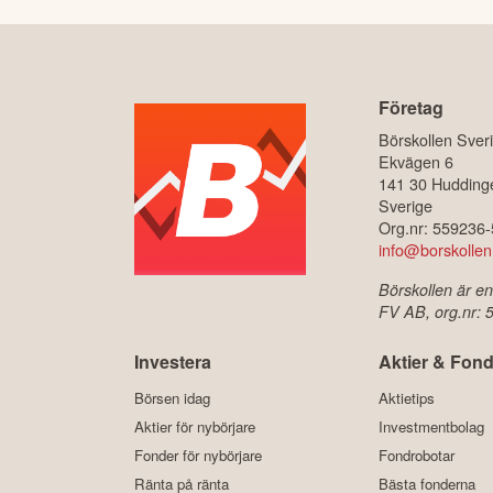
Företag
Börskollen Sver
Ekvägen 6
141 30 Hudding
Sverige
Org.nr: 559236
info@borskollen
Börskollen är en
FV AB, org.nr:
Investera
Aktier & Fond
Börsen idag
Aktietips
Aktier för nybörjare
Investmentbolag
Fonder för nybörjare
Fondrobotar
Ränta på ränta
Bästa fonderna