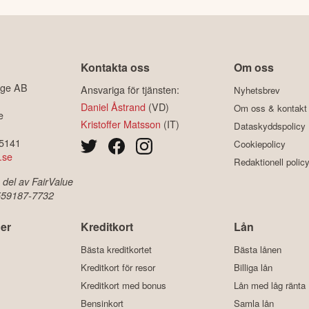
Kontakta oss
Om oss
ige AB
Ansvariga för tjänsten:
Nyhetsbrev
Daniel Åstrand
(VD)
Om oss & kontakt
e
Kristoffer Matsson
(IT)
Dataskyddspolicy
-5141
Cookiepolicy
.se
Redaktionell polic
 del av FairValue
 559187-7732
er
Kreditkort
Lån
Bästa kreditkortet
Bästa lånen
Kreditkort för resor
Billiga lån
Kreditkort med bonus
Lån med låg ränta
Bensinkort
Samla lån