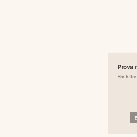
Prova 
Här hitta
B