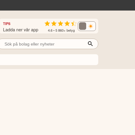
TIPS
Ladda ner vår app
4.6 • 5 860+ betyg