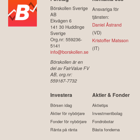
Börskollen Sverige
Ansvariga för
AB
tjänsten:
Ekvägen 6
Daniel Åstrand
141 30 Huddinge
(VD)
Sverige
Org.nr: 559236-
Kristoffer Matsson
5141
(IT)
info@borskollen.se
Börskollen är en
del av FairValue FV
AB, org.nr:
559187-7732
Investera
Aktier & Fonder
Börsen idag
Aktietips
Aktier för nybörjare
Investmentbolag
Fonder för nybörjare
Fondrobotar
Ränta på ränta
Bästa fonderna