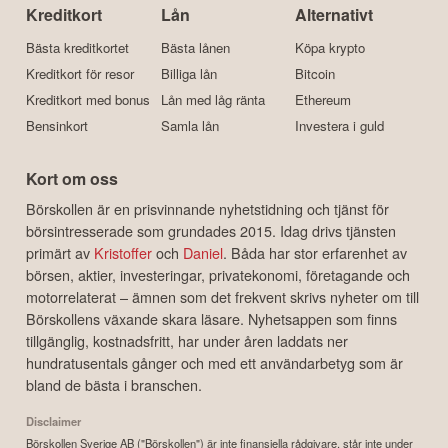
Kreditkort
Lån
Alternativt
Bästa kreditkortet
Bästa lånen
Köpa krypto
Kreditkort för resor
Billiga lån
Bitcoin
Kreditkort med bonus
Lån med låg ränta
Ethereum
Bensinkort
Samla lån
Investera i guld
Kort om oss
Börskollen är en prisvinnande nyhetstidning och tjänst för
börsintresserade som grundades 2015. Idag drivs tjänsten
primärt av
Kristoffer
och
Daniel
. Båda har stor erfarenhet av
börsen, aktier, investeringar, privatekonomi, företagande och
motorrelaterat – ämnen som det frekvent skrivs nyheter om till
Börskollens växande skara läsare. Nyhetsappen som finns
tillgänglig, kostnadsfritt, har under åren laddats ner
hundratusentals gånger och med ett användarbetyg som är
bland de bästa i branschen.
Disclaimer
Börskollen Sverige AB ("Börskollen") är inte finansiella rådgivare, står inte under