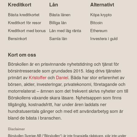
Kreditkort
Lån
Alternativt
Bästa kreditkortet
Bästa lånen
Köpa krypto
Kreditkort för resor
Billiga lån
Bitcoin
Kreditkort med bonus
Lån med låg ränta
Ethereum
Bensinkort
Samla lån
Investera i guld
Kort om oss
Börskollen är en prisvinnande nyhetstidning och tjänst för
börsintresserade som grundades 2015. Idag drivs tjänsten
primärt av
Kristoffer
och
Daniel
. Båda har stor erfarenhet av
börsen, aktier, investeringar, privatekonomi, företagande och
motorrelaterat – ämnen som det frekvent skrivs nyheter om till
Börskollens växande skara läsare. Nyhetsappen som finns
tillgänglig, kostnadsfritt, har under åren laddats ner
hundratusentals gånger och med ett användarbetyg som är
bland de bästa i branschen.
Disclaimer
Börskollen Sverige AB ("Börskollen") är inte finansiella rådgivare, står inte under