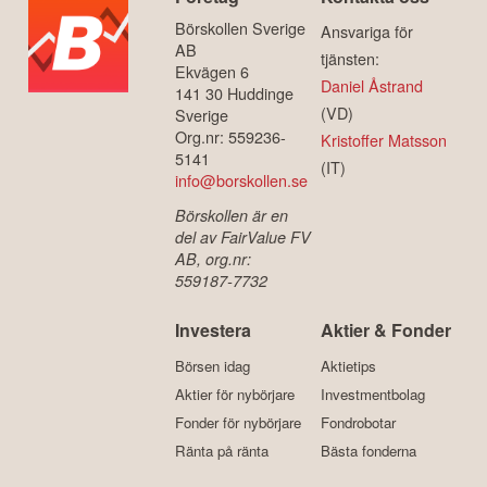
Börskollen Sverige
Ansvariga för
AB
tjänsten:
Ekvägen 6
Daniel Åstrand
141 30 Huddinge
(VD)
Sverige
Org.nr: 559236-
Kristoffer Matsson
5141
(IT)
info@borskollen.se
Börskollen är en
del av FairValue FV
AB, org.nr:
559187-7732
Investera
Aktier & Fonder
Börsen idag
Aktietips
Aktier för nybörjare
Investmentbolag
Fonder för nybörjare
Fondrobotar
Ränta på ränta
Bästa fonderna