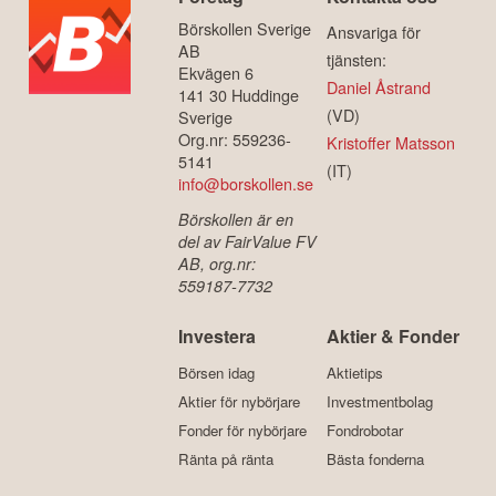
Börskollen Sverige
Ansvariga för
AB
tjänsten:
Ekvägen 6
Daniel Åstrand
141 30 Huddinge
(VD)
Sverige
Org.nr: 559236-
Kristoffer Matsson
5141
(IT)
info@borskollen.se
Börskollen är en
del av FairValue FV
AB, org.nr:
559187-7732
Investera
Aktier & Fonder
Börsen idag
Aktietips
Aktier för nybörjare
Investmentbolag
Fonder för nybörjare
Fondrobotar
Ränta på ränta
Bästa fonderna