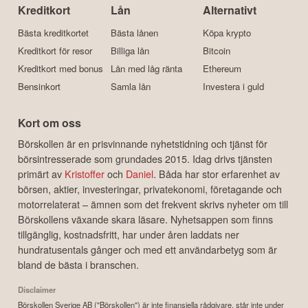
Kreditkort
Lån
Alternativt
Bästa kreditkortet
Bästa lånen
Köpa krypto
Kreditkort för resor
Billiga lån
Bitcoin
Kreditkort med bonus
Lån med låg ränta
Ethereum
Bensinkort
Samla lån
Investera i guld
Kort om oss
Börskollen är en prisvinnande nyhetstidning och tjänst för
börsintresserade som grundades 2015. Idag drivs tjänsten
primärt av
Kristoffer
och
Daniel
. Båda har stor erfarenhet av
börsen, aktier, investeringar, privatekonomi, företagande och
motorrelaterat – ämnen som det frekvent skrivs nyheter om till
Börskollens växande skara läsare. Nyhetsappen som finns
tillgänglig, kostnadsfritt, har under åren laddats ner
hundratusentals gånger och med ett användarbetyg som är
bland de bästa i branschen.
Disclaimer
Börskollen Sverige AB ("Börskollen") är inte finansiella rådgivare, står inte under