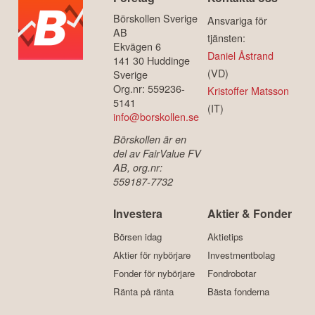
Börskollen Sverige
Ansvariga för
AB
tjänsten:
Ekvägen 6
Daniel Åstrand
141 30 Huddinge
(VD)
Sverige
Org.nr: 559236-
Kristoffer Matsson
5141
(IT)
info@borskollen.se
Börskollen är en
del av FairValue FV
AB, org.nr:
559187-7732
Investera
Aktier & Fonder
Börsen idag
Aktietips
Aktier för nybörjare
Investmentbolag
Fonder för nybörjare
Fondrobotar
Ränta på ränta
Bästa fonderna