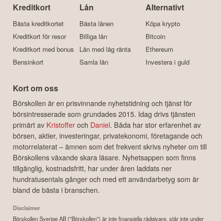
Kreditkort
Lån
Alternativt
Bästa kreditkortet
Bästa lånen
Köpa krypto
Kreditkort för resor
Billiga lån
Bitcoin
Kreditkort med bonus
Lån med låg ränta
Ethereum
Bensinkort
Samla lån
Investera i guld
Kort om oss
Börskollen är en prisvinnande nyhetstidning och tjänst för
börsintresserade som grundades 2015. Idag drivs tjänsten
primärt av
Kristoffer
och
Daniel
. Båda har stor erfarenhet av
börsen, aktier, investeringar, privatekonomi, företagande och
motorrelaterat – ämnen som det frekvent skrivs nyheter om till
Börskollens växande skara läsare. Nyhetsappen som finns
tillgänglig, kostnadsfritt, har under åren laddats ner
hundratusentals gånger och med ett användarbetyg som är
bland de bästa i branschen.
Disclaimer
Börskollen Sverige AB ("Börskollen") är inte finansiella rådgivare, står inte under