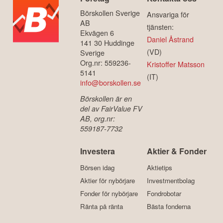
Börskollen Sverige
Ansvariga för
AB
tjänsten:
Ekvägen 6
Daniel Åstrand
141 30 Huddinge
(VD)
Sverige
Org.nr: 559236-
Kristoffer Matsson
5141
(IT)
info@borskollen.se
Börskollen är en
del av FairValue FV
AB, org.nr:
559187-7732
Investera
Aktier & Fonder
Börsen idag
Aktietips
Aktier för nybörjare
Investmentbolag
Fonder för nybörjare
Fondrobotar
Ränta på ränta
Bästa fonderna