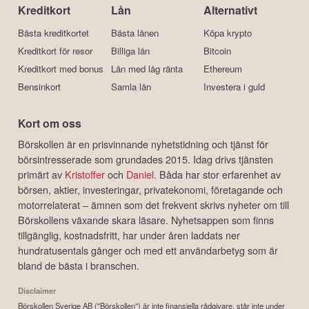
Kreditkort
Lån
Alternativt
Bästa kreditkortet
Bästa lånen
Köpa krypto
Kreditkort för resor
Billiga lån
Bitcoin
Kreditkort med bonus
Lån med låg ränta
Ethereum
Bensinkort
Samla lån
Investera i guld
Kort om oss
Börskollen är en prisvinnande nyhetstidning och tjänst för
börsintresserade som grundades 2015. Idag drivs tjänsten
primärt av
Kristoffer
och
Daniel
. Båda har stor erfarenhet av
börsen, aktier, investeringar, privatekonomi, företagande och
motorrelaterat – ämnen som det frekvent skrivs nyheter om till
Börskollens växande skara läsare. Nyhetsappen som finns
tillgänglig, kostnadsfritt, har under åren laddats ner
hundratusentals gånger och med ett användarbetyg som är
bland de bästa i branschen.
Disclaimer
Börskollen Sverige AB ("Börskollen") är inte finansiella rådgivare, står inte under