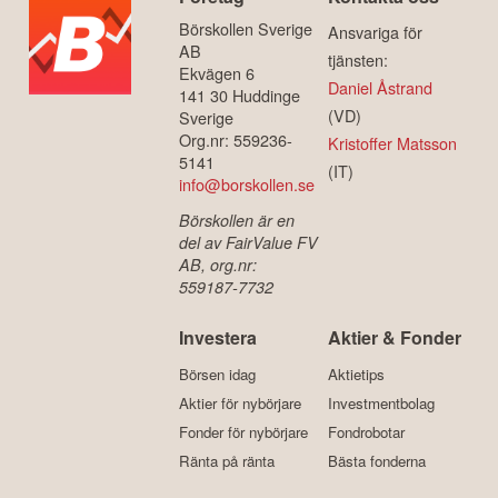
Börskollen Sverige
Ansvariga för
AB
tjänsten:
Ekvägen 6
Daniel Åstrand
141 30 Huddinge
(VD)
Sverige
Org.nr: 559236-
Kristoffer Matsson
5141
(IT)
info@borskollen.se
Börskollen är en
del av FairValue FV
AB, org.nr:
559187-7732
Investera
Aktier & Fonder
Börsen idag
Aktietips
Aktier för nybörjare
Investmentbolag
Fonder för nybörjare
Fondrobotar
Ränta på ränta
Bästa fonderna