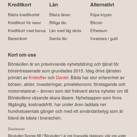
Kreditkort
Lån
Alternativt
Bästa kreditkortet
Bästa lånen
Köpa krypto
Kreditkort för resor
Billiga lån
Bitcoin
Kreditkort med bonus
Lån med låg ränta
Ethereum
Bensinkort
Samla lån
Investera i guld
Kort om oss
Börskollen är en prisvinnande nyhetstidning och tjänst för
börsintresserade som grundades 2015. Idag drivs tjänsten
primärt av
Kristoffer
och
Daniel
. Båda har stor erfarenhet av
börsen, aktier, investeringar, privatekonomi, företagande och
motorrelaterat – ämnen som det frekvent skrivs nyheter om till
Börskollens växande skara läsare. Nyhetsappen som finns
tillgänglig, kostnadsfritt, har under åren laddats ner
hundratusentals gånger och med ett användarbetyg som är
bland de bästa i branschen.
Disclaimer
Börskollen Sverige AB ("Börskollen") är inte finansiella rådgivare, står inte under