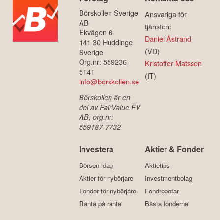
Börskollen Sverige
Ansvariga för
AB
tjänsten:
Ekvägen 6
Daniel Åstrand
141 30 Huddinge
(VD)
Sverige
Org.nr: 559236-
Kristoffer Matsson
5141
(IT)
info@borskollen.se
Börskollen är en
del av FairValue FV
AB, org.nr:
559187-7732
Investera
Aktier & Fonder
Börsen idag
Aktietips
Aktier för nybörjare
Investmentbolag
Fonder för nybörjare
Fondrobotar
Ränta på ränta
Bästa fonderna