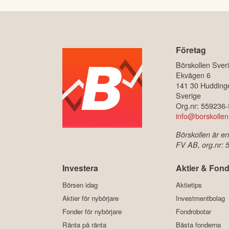
Företag
Börskollen Sver
Ekvägen 6
141 30 Hudding
Sverige
Org.nr: 559236
info@borskollen
Börskollen är en
FV AB, org.nr:
Investera
Aktier & Fond
Börsen idag
Aktietips
Aktier för nybörjare
Investmentbolag
Fonder för nybörjare
Fondrobotar
Ränta på ränta
Bästa fonderna