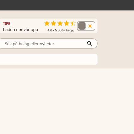
TIPS
Ladda ner vår app
4.6 • 5 860+ betyg