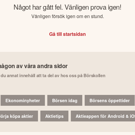
Något har gått fel. Vänligen prova igen!
Vänligen försök igen om en stund.
Gå till startsidan
någon av våra andra sidor
r du annat innehåll att ta del av hos oss på Börskollen
Ekonominyheter
Börsen idag
Börsens öppettider
örja köpa aktier
Aktietips
Aktieappen för Android & i