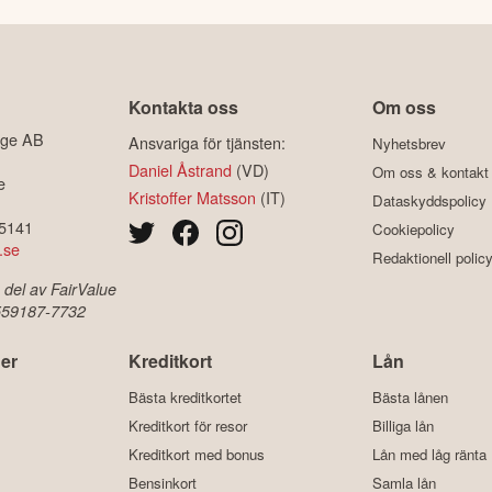
Kontakta oss
Om oss
ige AB
Ansvariga för tjänsten:
Nyhetsbrev
Daniel Åstrand
(VD)
Om oss & kontakt
e
Kristoffer Matsson
(IT)
Dataskyddspolicy
-5141
Cookiepolicy
.se
Redaktionell polic
 del av FairValue
 559187-7732
er
Kreditkort
Lån
Bästa kreditkortet
Bästa lånen
Kreditkort för resor
Billiga lån
Kreditkort med bonus
Lån med låg ränta
Bensinkort
Samla lån