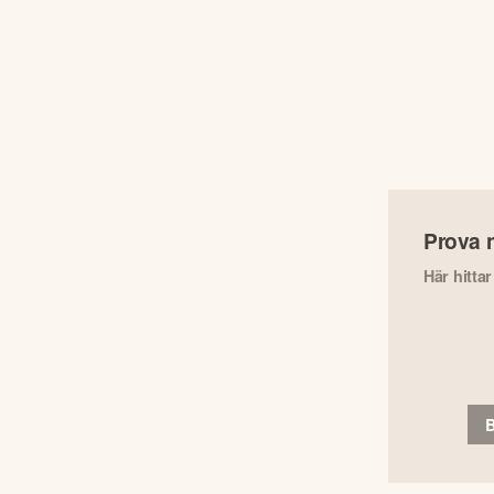
Prova 
Här hitta
B