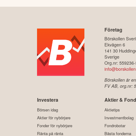
Företag
Börskollen Sver
Ekvägen 6
141 30 Hudding
Sverige
Org.nr: 559236
info@borskollen
Börskollen är en
FV AB, org.nr:
Investera
Aktier & Fond
Börsen idag
Aktietips
Aktier för nybörjare
Investmentbolag
Fonder för nybörjare
Fondrobotar
Ränta på ränta
Bästa fonderna