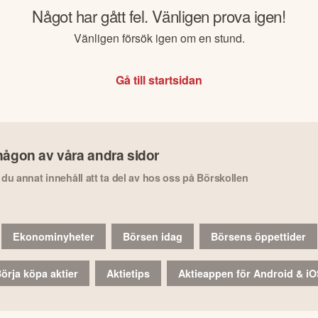
Något har gått fel. Vänligen prova igen!
Vänligen försök igen om en stund.
Gå till startsidan
någon av våra andra sidor
r du annat innehåll att ta del av hos oss på Börskollen
Ekonominyheter
Börsen idag
Börsens öppettider
örja köpa aktier
Aktietips
Aktieappen för Android & i