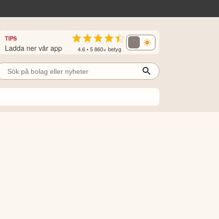
TIPS
Ladda ner vår app
4.6 • 5 860+ betyg