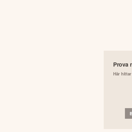
Prova 
Här hitta
B