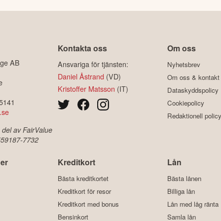
Kontakta oss
Om oss
ige AB
Ansvariga för tjänsten:
Nyhetsbrev
Daniel Åstrand
(VD)
Om oss & kontakt
e
Kristoffer Matsson
(IT)
Dataskyddspolicy
-5141
Cookiepolicy
.se
Redaktionell polic
 del av FairValue
 559187-7732
er
Kreditkort
Lån
Bästa kreditkortet
Bästa lånen
Kreditkort för resor
Billiga lån
Kreditkort med bonus
Lån med låg ränta
Bensinkort
Samla lån