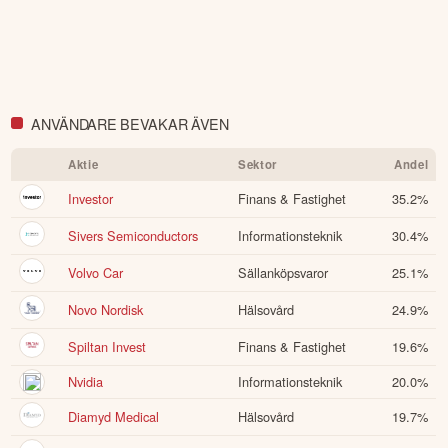
ANVÄNDARE BEVAKAR ÄVEN
Aktie
Sektor
Andel
Investor
Finans & Fastighet
35.2
%
Sivers Semiconductors
Informationsteknik
30.4
%
Volvo Car
Sällanköpsvaror
25.1
%
Novo Nordisk
Hälsovård
24.9
%
Spiltan Invest
Finans & Fastighet
19.6
%
Nvidia
Informationsteknik
20.0
%
Diamyd Medical
Hälsovård
19.7
%