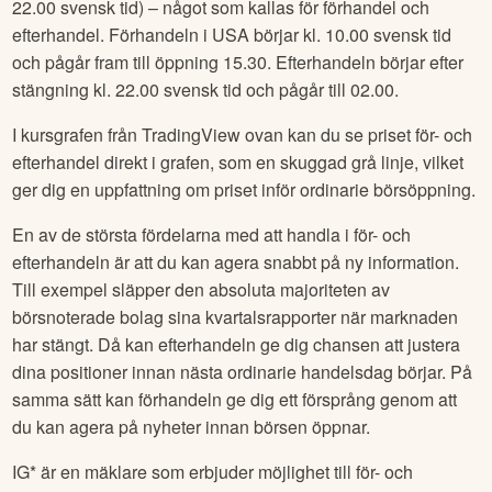
22.00 svensk tid) – något som kallas för förhandel och
efterhandel. Förhandeln i USA börjar kl. 10.00 svensk tid
och pågår fram till öppning 15.30. Efterhandeln börjar efter
stängning kl. 22.00 svensk tid och pågår till 02.00.
I kursgrafen från TradingView ovan kan du se priset för- och
efterhandel direkt i grafen, som en skuggad grå linje, vilket
ger dig en uppfattning om priset inför ordinarie börsöppning.
En av de största fördelarna med att handla i för- och
efterhandeln är att du kan agera snabbt på ny information.
Till exempel släpper den absoluta majoriteten av
börsnoterade bolag sina kvartalsrapporter när marknaden
har stängt. Då kan efterhandeln ge dig chansen att justera
dina positioner innan nästa ordinarie handelsdag börjar. På
samma sätt kan förhandeln ge dig ett försprång genom att
du kan agera på nyheter innan börsen öppnar.
IG* är en mäklare som erbjuder möjlighet till för- och