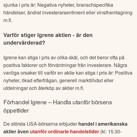
sjunka i pris är: Negativa nyheter, branschspecifika
händelser, ändrat investerarsentiment eller vinsthemtagning
m.fl.
Varför stiger
Igrene
aktien - är den
undervärderad?
Igrene
kan stiga i pris av olika skäl, och det beror ofta på
positiva faktorer och förväntningar från investerare. Några
vanliga orsaker till varför en aktie kan stiga i pris är: Positiva
nyheter, ökad efterfrågan, generell marktillväxt eller
utdelningar och återköp av aktier m.fl.
Förhandel
Igrene
– Handla utanför börsens
öppettider
De största USA-börserna erbjuder
handel i amerikanska
aktier även
utanför ordinarie handelstider
(kl. 15.30-