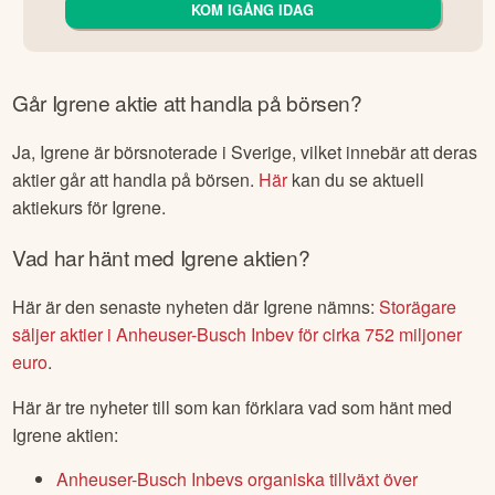
KOM IGÅNG IDAG
Går
Igrene
aktie att handla på börsen?
Ja,
Igrene
är börsnoterade
i Sverige
, vilket innebär att deras
aktier går att handla på börsen.
Här
kan du se aktuell
aktiekurs för
Igrene
.
Vad har hänt med
Igrene
aktien?
Här är den senaste nyheten där
Igrene
nämns:
Storägare
säljer aktier i Anheuser-Busch Inbev för cirka 752 miljoner
euro
.
Här är tre nyheter till som kan förklara vad som hänt med
Igrene
aktien:
Anheuser-Busch Inbevs organiska tillväxt över