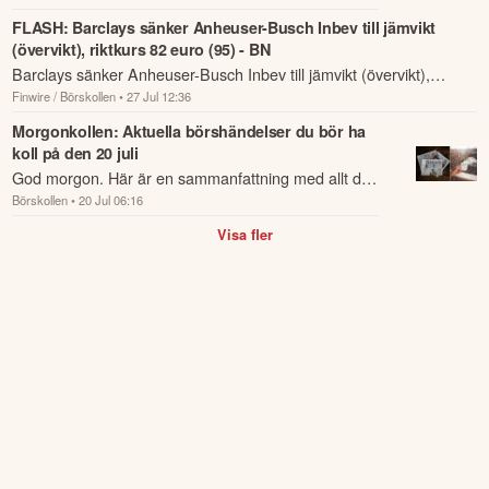
kvartalet.
FLASH: Barclays sänker Anheuser-Busch Inbev till jämvikt
(övervikt), riktkurs 82 euro (95) - BN
Barclays sänker Anheuser-Busch Inbev till jämvikt (övervikt),
Finwire / Börskollen
• 27 Jul 12:36
riktkurs 82 euro (95) - BN.
Morgonkollen: Aktuella börshändelser du bör ha
koll på den 20 juli
God morgon. Här är en sammanfattning med allt du
Börskollen
• 20 Jul 06:16
behöver veta om nattens händelser och kommande
dagens viktigaste händelser på börsen.
Visa fler