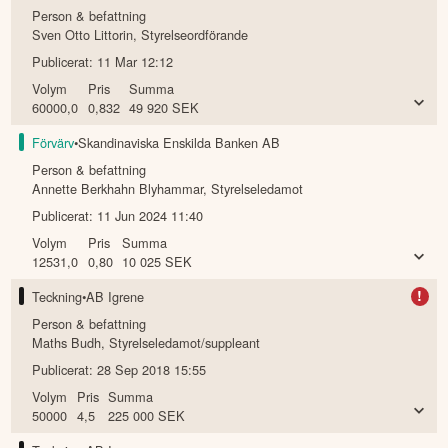
Person & befattning
Sven Otto Littorin
,
Styrelseordförande
Publicerat:
11 Mar 12:12
Volym
Pris
Summa
60000,0
0,832
49 920
SEK
Förvärv
•
Skandinaviska Enskilda Banken AB
Person & befattning
Annette Berkhahn Blyhammar
,
Styrelseledamot
Publicerat:
11 Jun 2024 11:40
Volym
Pris
Summa
12531,0
0,80
10 025
SEK
!
Teckning
•
AB Igrene
Person & befattning
Maths Budh
,
Styrelseledamot/suppleant
Publicerat:
28 Sep 2018 15:55
Volym
Pris
Summa
50000
4,5
225 000
SEK