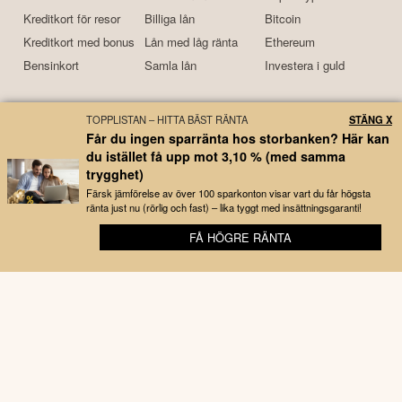
Kreditkort för resor
Billiga lån
Bitcoin
Kreditkort med bonus
Lån med låg ränta
Ethereum
Bensinkort
Samla lån
Investera i guld
Kort om oss
TOPPLISTAN – HITTA BÄST RÄNTA
STÄNG X
Får du ingen sparränta hos storbanken? Här kan
Börskollen är en prisvinnande nyhetstidning och tjänst för
du istället få upp mot 3,10 % (med samma
börsintresserade som grundades 2015. Idag drivs tjänsten
trygghet)
primärt av
Kristoffer
och
Daniel
. Båda har stor erfarenhet av
Färsk jämförelse av över 100 sparkonton visar vart du får högsta
börsen, aktier, investeringar, privatekonomi, företagande och
ränta just nu (rörlig och fast) – lika tyggt med insättningsgaranti!
motorrelaterat – ämnen som det frekvent skrivs nyheter om till
FÅ HÖGRE RÄNTA
Börskollens växande skara läsare. Nyhetsappen som finns
📱 Kom igång med bolagsbevakning på 3 minuter
tillgänglig, kostnadsfritt, har under åren laddats ner
hundratusentals gånger och med ett användarbetyg som är
bland de bästa i branschen.
Disclaimer
Börskollen Sverige AB ("Börskollen") är inte finansiella rådgivare, står inte under
finansinspektionens tillsyn och ger inga råd till dig. Detta innebär att
investeringsbeslut baserade på information som direkt eller indirekt härrörande
från Börskollen eller personer med koppling till Börskollen, alltid fattas