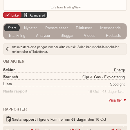
Kurs från TradingView
Enkel
Avancerad
Start
Nyheter
Pressreleaser
Riktkurser
Insynshandel
Blankning
Analyser
Bloggar
Videos
Podcasts
Att investera dina pengar innebär alltid en risk. Sidan kan innehålla/innehåller
reklam eller affiliatelänkar.
OM AKTIEN
Sektor
Energi
Bransch
Olja & Gas - Exploatering
Lista
Spotlight
Nästa rapport
16 Oct - 68 dagar kvar
Utdelning
Nej
Visa fler ▼
Namn
Igrene
RAPPORTER
Ticker
ABI
i Igrene kommer
om
den
16 Oct
Nästa rapport
68 dagar
Status
Noterad
Land
Sverige