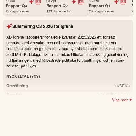
17 Jul
08 Apr
16 Jan
17
Första handelsdag
21 Aug 2014
Rapport
Q3
Rapport
Q2
Rapport
Q1
R
23 dagar sedan
123 dagar sedan
205 dagar sedan
29
Antal ägare Avanza
2,432 st
Antal ägare Nordnet
535 st
Summering
Q3 2026
för
Igrene
Källa:
Börsdata
AB Igrene rapporterar för tredje kvartalet 2025/2026 ett fortsatt
negativt rörelseresultat och noll i omsättning, men har stärkt sin
finansiella position genom en lyckad nyemission som tillfört bolaget
20,6 MSEK. Bolaget skiftar nu fokus tillbaka till storskalig gasutvinning
i Siljansringen, med förbättrade politiska förutsättningar och en stark
soliditet på 95,2%.
NYCKELTAL (YOY)
0 KSEK
0
Omsättning
−2,91 KSEK
(−2,01)
Resultat
Visa mer ▼
95,2 %
(95,2)
Soliditet
0.0
19 198 KSEK
(6 300)
Likvida medel
204.7
%
−0,02 SEK
(−0,02)
Resultat per aktie
1 690 KSEK
(1 230)
Kortfristiga skulder
37.4
%