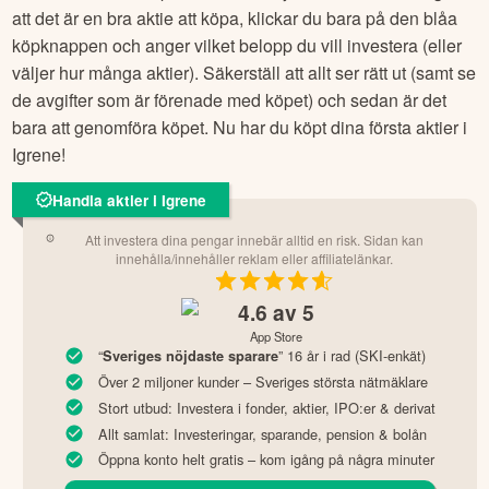
att det är en bra aktie att köpa, klickar du bara på den blåa
köpknappen och anger vilket belopp du vill investera (eller
väljer hur många aktier). Säkerställ att allt ser rätt ut (samt se
de avgifter som är förenade med köpet) och sedan är det
bara att genomföra köpet. Nu har du köpt dina första aktier i
Igrene
!
Handla aktier i Igrene
Att investera dina pengar innebär alltid en risk. Sidan kan
innehålla/innehåller reklam eller affiliatelänkar.
4.6
av 5
App Store
“
” 16 år i rad (SKI-enkät)
Sveriges nöjdaste sparare
Över 2 miljoner kunder – Sveriges största nätmäklare
Stort utbud: Investera i fonder, aktier, IPO:er & derivat
Allt samlat: Investeringar, sparande, pension & bolån
Öppna konto helt gratis – kom igång på några minuter