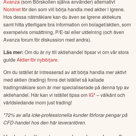
Avanza
(som Börskollen själva använder) alternativt
Nordnet
för den som vill börja handla med aktier i
Igrene
.
Hos dessa nätmäklare kan du även se
Igrene
aktiekurs
samt hitta ytterligare bra information om bolaget/aktien, som
exempelvis omsättning, P/E-tal eller utdelning (och även
Avanza forum för diskussion med andra).
Läs mer:
Om du är ny till aktiehandel tipsar vi om vår stora
guide
Aktier för nybörjare
.
Om du istället är intresserad av att börja handla mer aktivt
med aktien (trading) finns det istället så kallade
tradingmäklare som är mer specialiserade på denna typ av
aktiehandel. Här kan vi istället tipsa om
IG
* – välkänt och
världsledande inom just trading!
*
72% av alla icke-professionella kunder förlorar pengar på
CFD-handel hos den här leverantören.