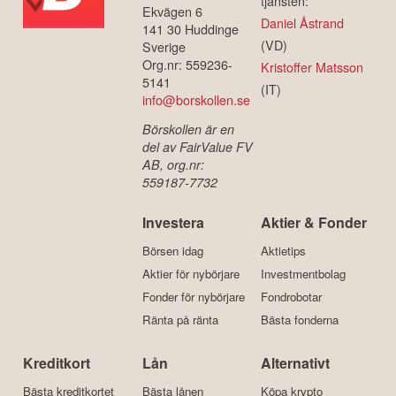
tjänsten:
Ekvägen 6
Daniel Åstrand
141 30 Huddinge
(VD)
Sverige
Org.nr: 559236-
Kristoffer Matsson
5141
(IT)
info@borskollen.se
Börskollen är en
del av FairValue FV
AB, org.nr:
559187-7732
Investera
Aktier & Fonder
Börsen idag
Aktietips
Aktier för nybörjare
Investmentbolag
Fonder för nybörjare
Fondrobotar
Ränta på ränta
Bästa fonderna
Kreditkort
Lån
Alternativt
Bästa kreditkortet
Bästa lånen
Köpa krypto