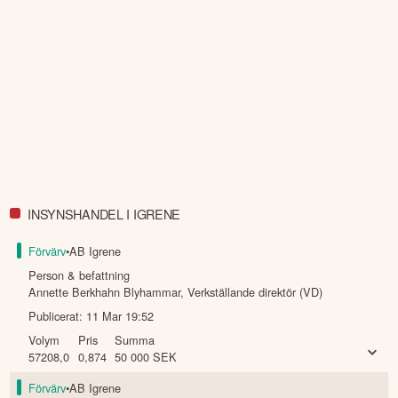
INSYNSHANDEL I IGRENE
Förvärv
•
AB Igrene
Person & befattning
Annette Berkhahn Blyhammar
,
Verkställande direktör (VD)
Publicerat:
11 Mar 19:52
Volym
Pris
Summa
57208,0
0,874
50 000
SEK
Förvärv
•
AB Igrene