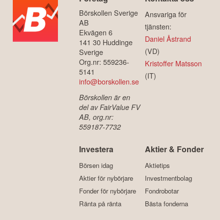
Börskollen Sverige
Ansvariga för
AB
tjänsten:
Ekvägen 6
Daniel Åstrand
141 30 Huddinge
(VD)
Sverige
Org.nr: 559236-
Kristoffer Matsson
5141
(IT)
info@borskollen.se
Börskollen är en
del av FairValue FV
AB, org.nr:
559187-7732
Investera
Aktier & Fonder
Börsen idag
Aktietips
Aktier för nybörjare
Investmentbolag
Fonder för nybörjare
Fondrobotar
Ränta på ränta
Bästa fonderna