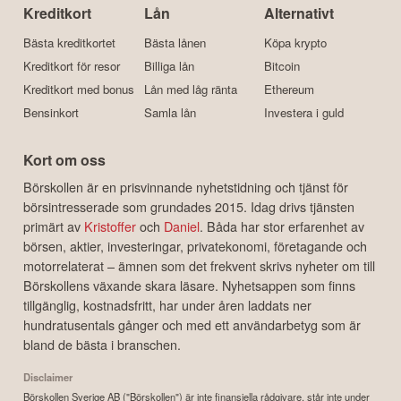
Kreditkort
Lån
Alternativt
Bästa kreditkortet
Bästa lånen
Köpa krypto
Kreditkort för resor
Billiga lån
Bitcoin
Kreditkort med bonus
Lån med låg ränta
Ethereum
Bensinkort
Samla lån
Investera i guld
Kort om oss
Börskollen är en prisvinnande nyhetstidning och tjänst för
börsintresserade som grundades 2015. Idag drivs tjänsten
primärt av
Kristoffer
och
Daniel
. Båda har stor erfarenhet av
börsen, aktier, investeringar, privatekonomi, företagande och
motorrelaterat – ämnen som det frekvent skrivs nyheter om till
Börskollens växande skara läsare. Nyhetsappen som finns
tillgänglig, kostnadsfritt, har under åren laddats ner
hundratusentals gånger och med ett användarbetyg som är
bland de bästa i branschen.
Disclaimer
Börskollen Sverige AB ("Börskollen") är inte finansiella rådgivare, står inte under