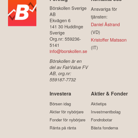
Börskollen Sverige
Ansvariga för
AB
tjänsten:
Ekvägen 6
Daniel Åstrand
141 30 Huddinge
(VD)
Sverige
Org.nr: 559236-
Kristoffer Matsson
5141
(IT)
info@borskollen.se
Börskollen är en
del av FairValue FV
AB, org.nr:
559187-7732
Investera
Aktier & Fonder
Börsen idag
Aktietips
Aktier för nybörjare
Investmentbolag
Fonder för nybörjare
Fondrobotar
Ränta på ränta
Bästa fonderna