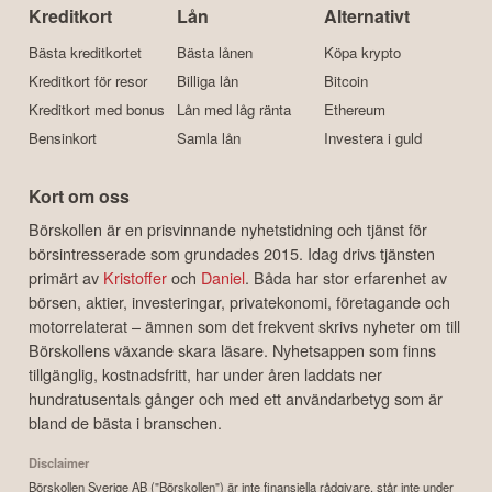
Kreditkort
Lån
Alternativt
Bästa kreditkortet
Bästa lånen
Köpa krypto
Kreditkort för resor
Billiga lån
Bitcoin
Kreditkort med bonus
Lån med låg ränta
Ethereum
Bensinkort
Samla lån
Investera i guld
Kort om oss
Börskollen är en prisvinnande nyhetstidning och tjänst för
börsintresserade som grundades 2015. Idag drivs tjänsten
primärt av
Kristoffer
och
Daniel
. Båda har stor erfarenhet av
börsen, aktier, investeringar, privatekonomi, företagande och
motorrelaterat – ämnen som det frekvent skrivs nyheter om till
Börskollens växande skara läsare. Nyhetsappen som finns
tillgänglig, kostnadsfritt, har under åren laddats ner
hundratusentals gånger och med ett användarbetyg som är
bland de bästa i branschen.
Disclaimer
Börskollen Sverige AB ("Börskollen") är inte finansiella rådgivare, står inte under