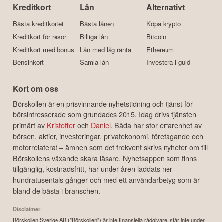
Kreditkort
Lån
Alternativt
Bästa kreditkortet
Bästa lånen
Köpa krypto
Kreditkort för resor
Billiga lån
Bitcoin
Kreditkort med bonus
Lån med låg ränta
Ethereum
Bensinkort
Samla lån
Investera i guld
Kort om oss
Börskollen är en prisvinnande nyhetstidning och tjänst för
börsintresserade som grundades 2015. Idag drivs tjänsten
primärt av
Kristoffer
och
Daniel
. Båda har stor erfarenhet av
börsen, aktier, investeringar, privatekonomi, företagande och
motorrelaterat – ämnen som det frekvent skrivs nyheter om till
Börskollens växande skara läsare. Nyhetsappen som finns
tillgänglig, kostnadsfritt, har under åren laddats ner
hundratusentals gånger och med ett användarbetyg som är
bland de bästa i branschen.
Disclaimer
Börskollen Sverige AB ("Börskollen") är inte finansiella rådgivare, står inte under