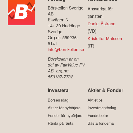
Börskollen Sverige
Ansvariga för
AB
tjänsten:
Ekvägen 6
Daniel Åstrand
141 30 Huddinge
(VD)
Sverige
Org.nr: 559236-
Kristoffer Matsson
5141
(IT)
info@borskollen.se
Börskollen är en
del av FairValue FV
AB, org.nr:
559187-7732
Investera
Aktier & Fonder
Börsen idag
Aktietips
Aktier för nybörjare
Investmentbolag
Fonder för nybörjare
Fondrobotar
Ränta på ränta
Bästa fonderna