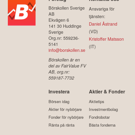
Börskollen Sverige
Ansvariga för
AB
tjänsten:
Ekvägen 6
Daniel Åstrand
141 30 Huddinge
(VD)
Sverige
Org.nr: 559236-
Kristoffer Matsson
5141
(IT)
info@borskollen.se
Börskollen är en
del av FairValue FV
AB, org.nr:
559187-7732
Investera
Aktier & Fonder
Börsen idag
Aktietips
Aktier för nybörjare
Investmentbolag
Fonder för nybörjare
Fondrobotar
Ränta på ränta
Bästa fonderna