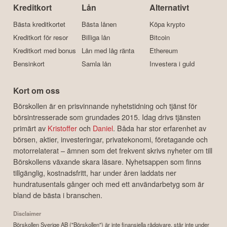
Kreditkort
Lån
Alternativt
Bästa kreditkortet
Bästa lånen
Köpa krypto
Kreditkort för resor
Billiga lån
Bitcoin
Kreditkort med bonus
Lån med låg ränta
Ethereum
Bensinkort
Samla lån
Investera i guld
Kort om oss
Börskollen är en prisvinnande nyhetstidning och tjänst för
börsintresserade som grundades 2015. Idag drivs tjänsten
primärt av
Kristoffer
och
Daniel
. Båda har stor erfarenhet av
börsen, aktier, investeringar, privatekonomi, företagande och
motorrelaterat – ämnen som det frekvent skrivs nyheter om till
Börskollens växande skara läsare. Nyhetsappen som finns
tillgänglig, kostnadsfritt, har under åren laddats ner
hundratusentals gånger och med ett användarbetyg som är
bland de bästa i branschen.
Disclaimer
Börskollen Sverige AB ("Börskollen") är inte finansiella rådgivare, står inte under