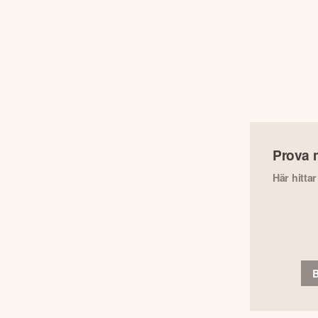
Prova 
Här hitta
B