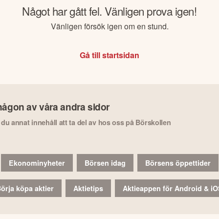
Något har gått fel. Vänligen prova igen!
Vänligen försök igen om en stund.
Gå till startsidan
någon av våra andra sidor
r du annat innehåll att ta del av hos oss på Börskollen
Ekonominyheter
Börsen idag
Börsens öppettider
örja köpa aktier
Aktietips
Aktieappen för Android & i