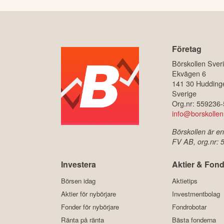
Företag
Börskollen Sver
Ekvägen 6
141 30 Hudding
Sverige
Org.nr: 559236
info@borskollen
Börskollen är en
FV AB, org.nr:
Investera
Aktier & Fond
Börsen idag
Aktietips
Aktier för nybörjare
Investmentbolag
Fonder för nybörjare
Fondrobotar
Ränta på ränta
Bästa fonderna