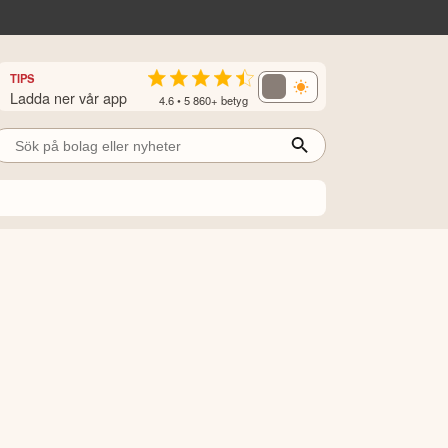
TIPS
Ladda ner vår app
4.6 • 5 860+ betyg