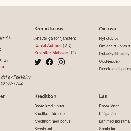
Kontakta oss
Om oss
ige AB
Ansvariga för tjänsten:
Nyhetsbrev
Daniel Åstrand
(VD)
Om oss & kontakt
e
Kristoffer Matsson
(IT)
Dataskyddspolicy
-5141
Cookiepolicy
.se
Redaktionell polic
 del av FairValue
 559187-7732
er
Kreditkort
Lån
Bästa kreditkortet
Bästa lånen
Kreditkort för resor
Billiga lån
Kreditkort med bonus
Lån med låg ränta
Bensinkort
Samla lån