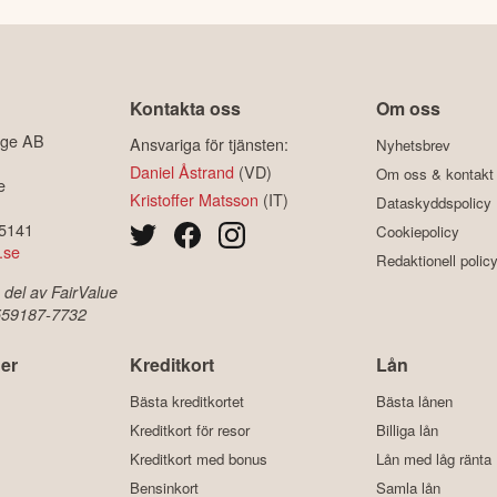
Kontakta oss
Om oss
ige AB
Ansvariga för tjänsten:
Nyhetsbrev
Daniel Åstrand
(VD)
Om oss & kontakt
e
Kristoffer Matsson
(IT)
Dataskyddspolicy
-5141
Cookiepolicy
.se
Redaktionell polic
 del av FairValue
 559187-7732
er
Kreditkort
Lån
Bästa kreditkortet
Bästa lånen
Kreditkort för resor
Billiga lån
Kreditkort med bonus
Lån med låg ränta
Bensinkort
Samla lån