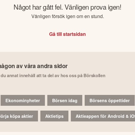
Något har gått fel. Vänligen prova igen!
Vänligen försök igen om en stund.
Gå till startsidan
någon av våra andra sidor
r du annat innehåll att ta del av hos oss på Börskollen
Ekonominyheter
Börsen idag
Börsens öppettider
örja köpa aktier
Aktietips
Aktieappen för Android & i