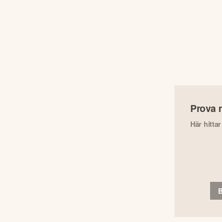
Prova 
Här hitta
B