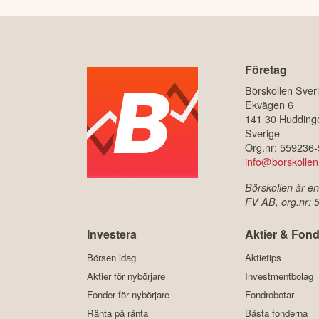
Företag
Börskollen Sver
Ekvägen 6
141 30 Hudding
Sverige
Org.nr: 559236
info@borskollen
Börskollen är en
FV AB, org.nr:
Investera
Aktier & Fond
Börsen idag
Aktietips
Aktier för nybörjare
Investmentbolag
Fonder för nybörjare
Fondrobotar
Ränta på ränta
Bästa fonderna