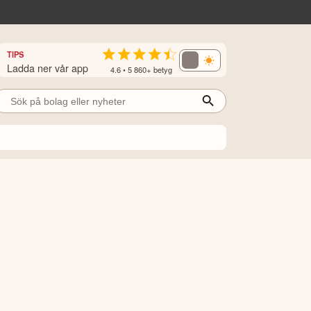
TIPS
Ladda ner vår app
4.6 • 5 860+ betyg